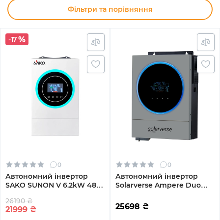
Фільтри та порівняння
-17
0
0
Автономний інвертор
Автономний інвертор
SAKO SUNON V 6.2kW 48V
Solarverse Ampere Duo
1 MPPT Wi-Fi 220V
6kW 48V 1 MPPT Wi-Fi 220V
26190 ₴
Однофазний (SUNON V
Однофазний (SV6048AD)
25698
₴
21999
₴
6.2kW)