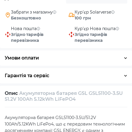
Забрати з магазину
Кур'єр Solarverse
Безкоштовно
100 грн
Нова пошта
Кур'єр Нова пошта
Згідно тарифів
Згідно тарифів
перевізника
перевізника
Умови оплати
Готівка
Гарантія та сервіс
Повернення / обмін протягом 14 днів
Опис
Акумуляторна батарея GSL GSL51100-3.5U
Власний сервісний центр
Технічна підтримка
51.2V 100Ah 5.12kWh LiFePO4
Консультація
Акумуляторна батарея GSL51100-3.5U/51.2V
100Ah/5.12KWh LiFePo4, що є передовим технологічним
досягненням компанії GSL ENERGY, є одним з