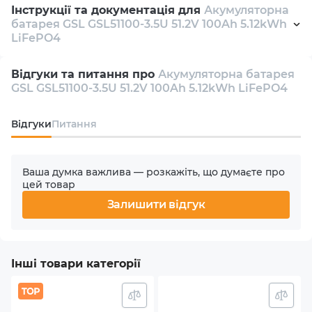
Компактні розміри та ергономічний дизайн батареї
Інструкції та документація для
Акумуляторна
GSL51100-3.5U/51.2V 100Ah/5.12KWh LiFePo4 роблять її
батарея GSL GSL51100-3.5U 51.2V 100Ah 5.12kWh
Ємність батареї
легко інтегрованою в різні системи
LiFePO4
100 Ah
електропостачання, не займаючи багато місця та
DataSheet
pdf 4 Mb
полегшуючи процес встановлення. Це ідеальне
Відгуки та питання про
Акумуляторна батарея
рішення для тих, хто шукає ефективний та надійний
Енергія батареї
GSL GSL51100-3.5U 51.2V 100Ah 5.12kWh LiFePO4
Manual
pdf 4 Mb
спосіб зберігання енергії в сучасних умовах.
5.12 kW⋅h
Відгуки
Питання
Цикл життя
6500 циклів
Ваша думка важлива — розкажіть, що думаєте про
цей товар
Діапазон робочої напруги
Залишити відгук
46 - 56 V
Номінальна напруга
Інші товари категорії
51.2 V
Напруга відсічення розряду