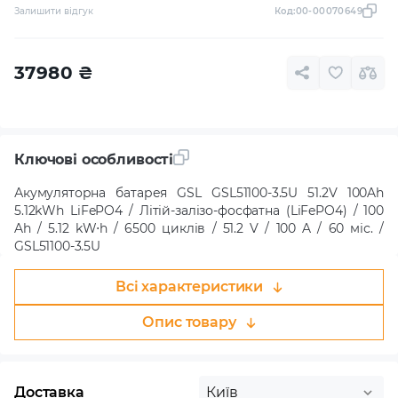
Залишити відгук
Код:
00-00070649
37980
₴
Ключові особливості
Акумуляторна батарея GSL GSL51100-3.5U 51.2V 100Ah
5.12kWh LiFePO4 / Літій-залізо-фосфатна (LiFePO4) / 100
Ah / 5.12 kW⋅h / 6500 циклів / 51.2 V / 100 A / 60 міс. /
GSL51100-3.5U
Всі характеристики
Опис товару
Доставка
Київ