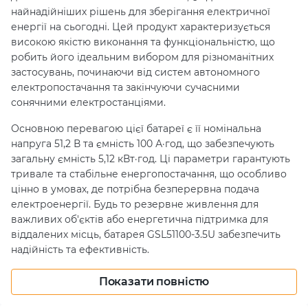
найнадійніших рішень для зберігання електричної
енергії на сьогодні. Цей продукт характеризується
високою якістю виконання та функціональністю, що
робить його ідеальним вибором для різноманітних
застосувань, починаючи від систем автономного
електропостачання та закінчуючи сучасними
сонячними електростанціями.
Основною перевагою цієї батареї є її номінальна
напруга 51,2 В та ємність 100 А·год, що забезпечують
загальну ємність 5,12 кВт·год. Ці параметри гарантують
тривале та стабільне енергопостачання, що особливо
цінно в умовах, де потрібна безперервна подача
електроенергії. Будь то резервне живлення для
важливих об'єктів або енергетична підтримка для
віддалених місць, батарея GSL51100-3.5U забезпечить
надійність та ефективність.
Замовити GSL51100-3.5U/51.2V 100Ah
Показати повністю
– надійне рішення для вашого