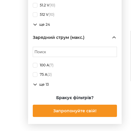
51.2 V
(10)
512 V
(10)
ще 24
Зарядний струм (макс.)
100 A
(7)
75 A
(2)
ще 13
Бракує фільтрів?
Запропонуйте свій!