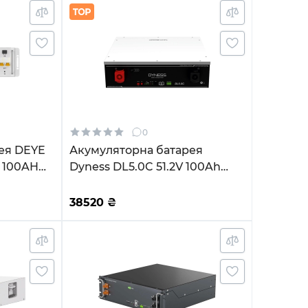
0
ея DEYE
Акумуляторна батарея
V 100AH
Dyness DL5.0C 51.2V 100Ah
LiFePO4
38520
₴