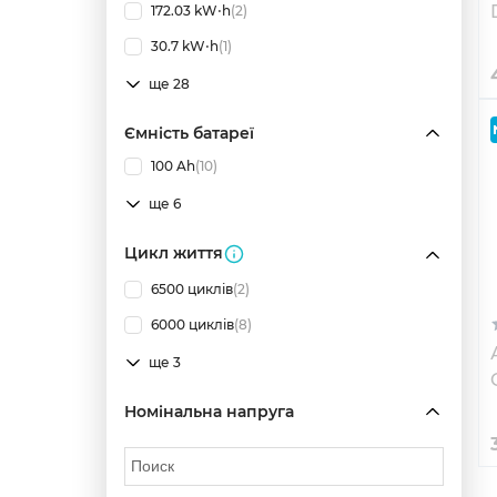
172.03 kW⋅h
(2)
30.7 kW⋅h
(1)
ще 28
Ємність батареї
100 Ah
(10)
ще 6
Цикл життя
6500 циклів
(2)
6000 циклів
(8)
ще 3
Номінальна напруга