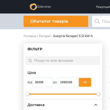
Покупця
Каталог товарів
Енергія батареї: 5.12 kW⋅h
Головна
Батареї
ФІЛЬТР
Ціна
від
до
OК
Доставка