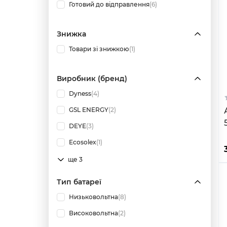
Готовий до відправлення
(6)
Знижка
Товари зі знижкою
(1)
Виробник (бренд)
Dyness
(4)
GSL ENERGY
(2)
DEYE
(3)
Ecosolex
(1)
ще 3
Тип батареї
Низьковольтна
(8)
Високовольтна
(2)