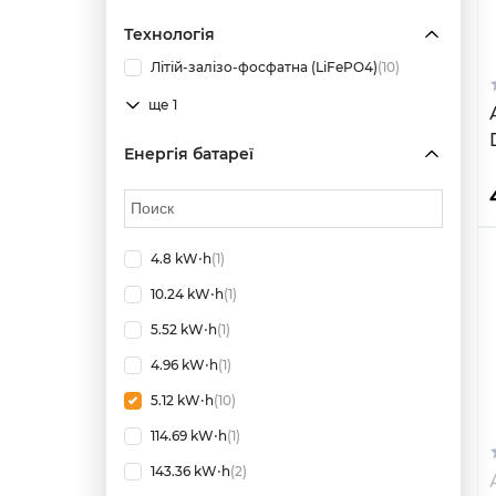
Технологія
Літій-залізо-фосфатна (LiFePO4)
(10)
ще 1
Енергія батареї
4.8 kW⋅h
(1)
10.24 kW⋅h
(1)
5.52 kW⋅h
(1)
4.96 kW⋅h
(1)
5.12 kW⋅h
(10)
114.69 kW⋅h
(1)
143.36 kW⋅h
(2)