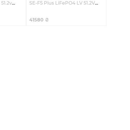
51.2v
SE-F5 Plus LiFePO4 LV 51.2V
 Pro-C)
100Ah 5.12kWh (SE-F5 Plus-L)
41580
₴