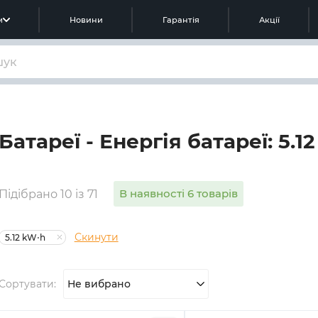
м
Новини
Гарантія
Акції
Батареї - Енергія батареї: 5.1
В наявності 6 товарів
Підібрано 10 із 71
Скинути
5.12 kW⋅h
Сортувати:
Не вибрано