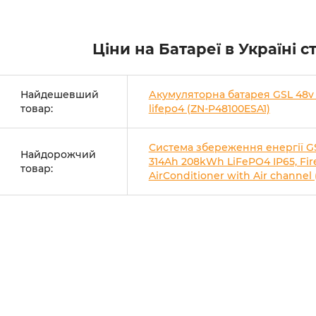
Ціни на Батареї в Україні 
Найдешевший
Акумуляторна батарея GSL 48v
товар:
lifepo4 (ZN-P48100ESA1)
Система збереження енергії G
Найдорожчий
314Ah 208kWh LiFePO4 IP65, Fire
товар:
AirConditioner with Air channel