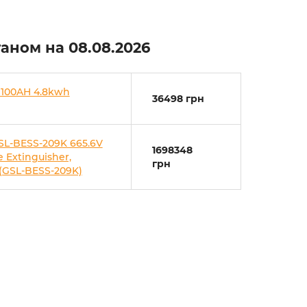
станом на
08.08.2026
 100AH 4.8kwh
36498 грн
SL-BESS-209K 665.6V
1698348
 Extinguisher,
грн
 (GSL-BESS-209K)