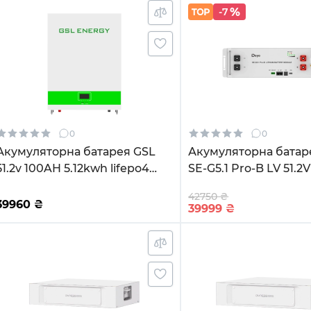
-7
0
0
Акумуляторна батарея GSL
Акумуляторна батар
51.2v 100AH 5.12kwh lifepo4
SE-G5.1 Pro-B LV 51.2
(GSL051100AB-GBP2)
5.12kWh LiFePO4
42750 ₴
39960
₴
39999
₴