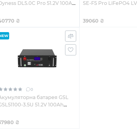
Dyness DL5.0C Pro 51.2V 100Ah
SE-F5 Pro LiFePO4 LV 
5.12kWh LiFePo4 (DL5.0C Pro)
100Ah 5.12kwh (SE-F5
40770
₴
39060
₴
0
Акумуляторна батарея GSL
GSL51100-3.5U 51.2V 100Ah
5.12kWh LiFePO4
37980
₴