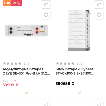
-7
0
0
Акумуляторна батарея
Блок батарей Dyness
DEYE SE-G5.1 Pro-B LV 51.2V
STACK100-8 8xS51100
100AH 5.12kWh LiFePO4
40.96kW 409.6V 100Ah
42750 ₴
LiFePO4 SBDU100
380658
₴
39999
₴
(STACK100-8-40.96kW)