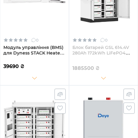
0
0
Модуль управління (BMS)
Блок батарей GSL 614.4V
для Dyness STACK Heated
280Ah 172kWh LiFePO4
з обігрівом (SBDU100-H)
IP67 Fire Extinguisher Air
Conditioner (GSL-BESS-170)
39690
₴
1885500
₴