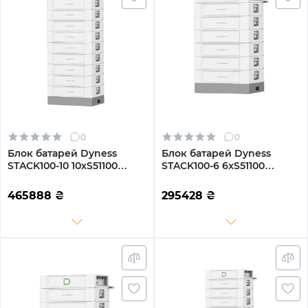
0
0
Блок батарей Dyness
Блок батарей Dyness
STACK100-10 10xS51100
STACK100-6 6xS51100
51.2kW 512V 100Ah LiFePO4
30.72kW 307.2V 100Ah
SBDU100 (STACK100-10-
LiFePO4 SBDU100
465888
₴
295428
₴
51.2kW)
(STACK100-6-30.72kW)