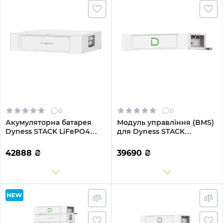
0
0
Акумуляторна батарея
Модуль управління (BMS)
Dyness STACK LiFePO4
для Dyness STACK
S51100 51.2V 100Ah 5.12kWh
(SBDU100)
без BMS (S51100)
42888
₴
39690
₴