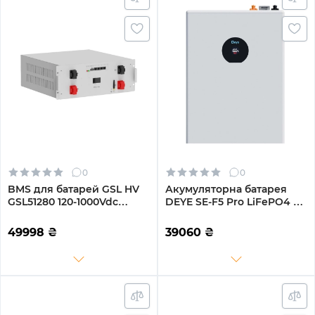
0
0
BMS для батарей GSL HV
Акумуляторна батарея
GSL51280 120-1000Vdc
DEYE SE-F5 Pro LiFePO4 LV
(BESS_BMS)
51.2v 100Ah 5.12kwh (SE-F5
Pro-C)
49998
₴
39060
₴