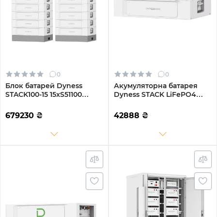
0
0
Блок батарей Dyness
Акумуляторна батарея
STACK100-15 15xS51100
Dyness STACK LiFePO4
76.8kW 768V
S51100 Heated 51.2V 100Ah
100AhLiFePO4 SBDU100
5.12kWh з обігрівом без
679230
₴
42888
₴
(STACK100-15-76.8kW)
BMS (S51100-H)