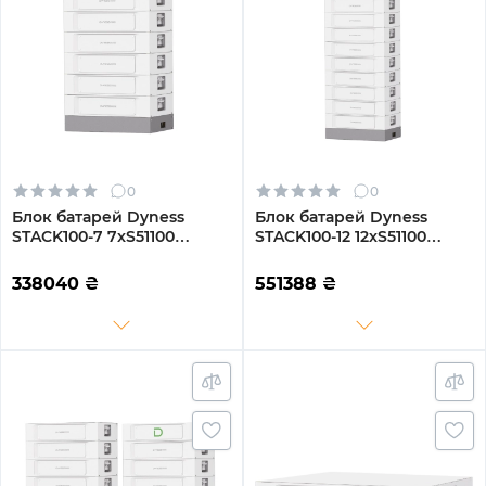
0
0
Блок батарей Dyness
Блок батарей Dyness
STACK100-7 7xS51100
STACK100-12 12xS51100
35.84kW 358.4V 100Ah
61.44kW 614.4V
LiFePO4 SBDU100
100AhLiFePO4 SBDU100
338040
₴
551388
₴
(STACK100-7-35.84kW)
(STACK100-12-61.44kW)