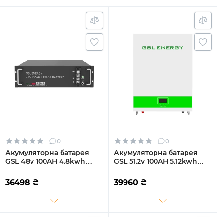
0
0
Акумуляторна батарея
Акумуляторна батарея
GSL 48v 100AH 4.8kwh
GSL 51.2v 100AH 5.12kwh
lifepo4 (ZN-P48100ESA1)
lifepo4 (GSL051100AB-
GBP2)
36498
₴
39960
₴