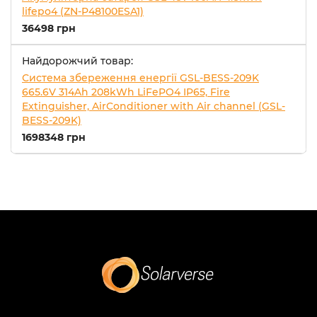
lifepo4 (ZN-P48100ESA1)
36498 грн
Найдорожчий товар:
Система збереження енергії GSL-BESS-209K
665.6V 314Ah 208kWh LiFePO4 IP65, Fire
Extinguisher, AirConditioner with Air channel (GSL-
BESS-209K)
1698348 грн