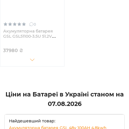
0
Акумуляторна батарея
GSL GSL51100-3.5U 51.2V
100Ah 5.12kWh LiFePO4
37980
₴
Ціни на Батареї в Україні станом на
07.08.2026
Найдешевший товар:
Акумуляторна батарея GSL 48v 100AH 4.8kwh