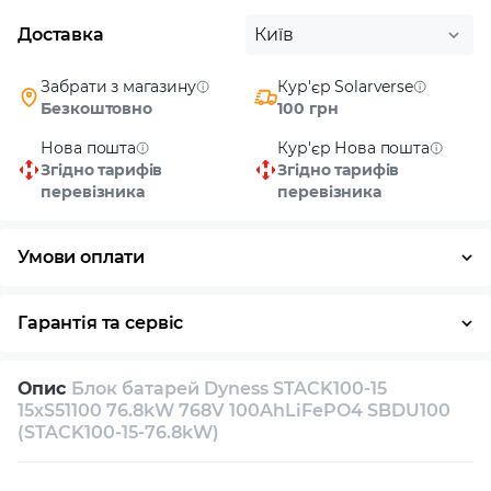
Доставка
Київ
Забрати з магазину
Кур'єр Solarverse
Безкоштовно
100 грн
Нова пошта
Кур'єр Нова пошта
Згідно тарифів
Згідно тарифів
перевізника
перевізника
Умови оплати
Готівка
Гарантія та сервіс
Повернення / обмін протягом 14 днів
Опис
Блок батарей Dyness STACK100-15
Власний сервісний центр
Технічна підтримка
15xS51100 76.8kW 768V 100AhLiFePO4 SBDU100
(STACK100-15-76.8kW)
Консультація