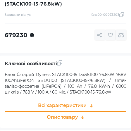
(STACK100-15-76.8kW)
Залишити відгук
Код:
00-00073203
679230
₴
Ключові особливості
Блок батарей Dyness STACK100-15 15xS51100 76.8kW 768V
100AhLiFePO4 SBDU100 (STACK100-15-76.8kW) / Літій-
залізо-фосфатна (LiFePO4) / 100 Ah / 76.8 kW⋅h / 6000
циклів / 768 V / 100 A / 60 міс. / STACK100-15-76.8kW
Всі характеристики
Опис товару