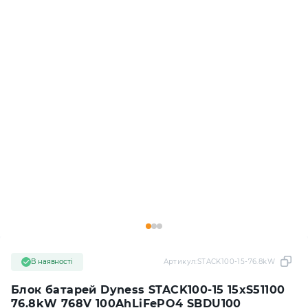
В наявності
Артикул:
STACK100-15-76.8kW
Блок батарей Dyness STACK100-15 15xS51100
76.8kW 768V 100AhLiFePO4 SBDU100