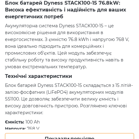
Блок батарей Dyness STACK100-15 76.8kW:
Висока ефективність і надійність для ваших
енергетичних потреб
Акумуляторна система Dyness STACK100-15 – це
високоякісне рішення для використання в
енергосистемах. З ємністю 76.8 kWh і напругою 768 V,
вона ідеально підходить для комерційних і
промислових об'єктів. Цей модуль забезпечує
стабільну роботу та високу продуктивність навіть в
умовах екстремальних температур.
Технічні характеристики
Блок батарей Dyness STACK100-15 складається з 15 літій-
залізо-фосфатних (LiFePO4) акумуляторних модулів
S51100. Це дозволяє забезпечити велику ємність і
високу довговічність пристрою. Розглянемо ключові
характеристики:
Ємність:
100 Ah
Напруга:
768 V
Енергія батареї:
76.8 kWh
Показати повністю