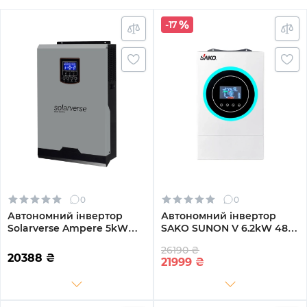
-17
0
0
Автономний інвертор
Автономний інвертор
Solarverse Ampere 5kW
SAKO SUNON V 6.2kW 48V
48V 1 MPPT 220V
1 MPPT Wi-Fi 220V
26190 ₴
Однофазний (SV5048A)
Однофазний (SUNON V
20388
₴
21999
₴
6.2kW)