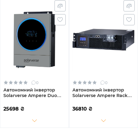
0
0
Автономний інвертор
Автономний інвертор
Solarverse Ampere Duo
Solarverse Ampere Rack
6kW 48V 1 MPPT Wi-Fi 220V
5kW 48V 1 MPPT 220V
Однофазний (SV6048AD)
Однофазний
25698
₴
36810
₴
(SV5048UPSR)