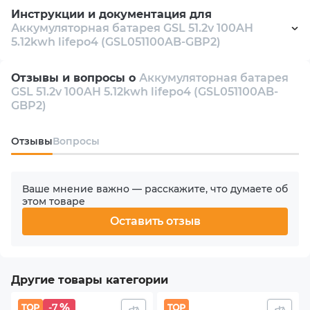
Инструкции и документация для
Аккумуляторная батарея GSL 51.2v 100AH
Емкость батареи
5.12kwh lifepo4 (GSL051100AB-GBP2)
100 Ah
Manual
pdf 2 Mb
Отзывы и вопросы о
Аккумуляторная батарея
Энергия батареи
GSL 51.2v 100AH 5.12kwh lifepo4 (GSL051100AB-
Datasheet
pdf 1178 Kb
GBP2)
5.12 kW⋅h
Oтзывы
Вопросы
Цикл жизни
6500 циклов
Ваше мнение важно — расскажите, что думаете об
Диапазон рабочего напряжения
этом товаре
46 V - 56 V
Оставить отзыв
Номинальное напряжение
51.2 V
Другие товары категории
-7
Напряжение отсечки разряда