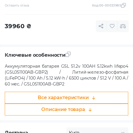
Оставить отзыв
Код:
00-00033985
39960
₴
Ключевые особенности
Аккумуляторная батарея GSL 51.2v 100AH 5.12kwh lifepo4
(GSL051100AB-GBP2) / Литий-железо-фосфатная
(LiFePO4) / 100 Ah / 5.12 kW⋅h / 6500 циклов / 51.2 V / 100 A /
60 мес. / GSL051100AB-GBP2
Все характеристики
Описание товара
Доставка
Київ