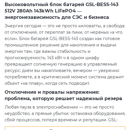
Высоковольтный блок батарей GSL-BESS-143
512V 280Ah 143kWh LiFePO4 —
энергонезависимость для СЭС и бизнеса
Энергия сегодня — это не просто киловатты, а свобода:
от отключений, от переплат за пики, от нервных «а что
если». Блок батарей GSL-BESS-143 создан как готовое
промышленное решение для накопления и выдачи
энергии там, где важны стабильность и
прогнозируемость. 143 кВт·ч в одном шкафу
превращают солнечную генерацию в управляемый
ресурс: днём вы накапливаете, вечером — уверенно
потребляете, а в критический момент система держит
объект «на плаву», когда сеть подводит.
Отключения и провалы напряжения:
проблема, которую решает надежный резерв
Любая пауза в электроснабжении — это не просто
неудобство, а прямые убытки: остановка оборудования,
сбой процессов, потеря времени и репутации. GSL-
BESS-143 работает в диапазоне 420–660 В и рассчитан