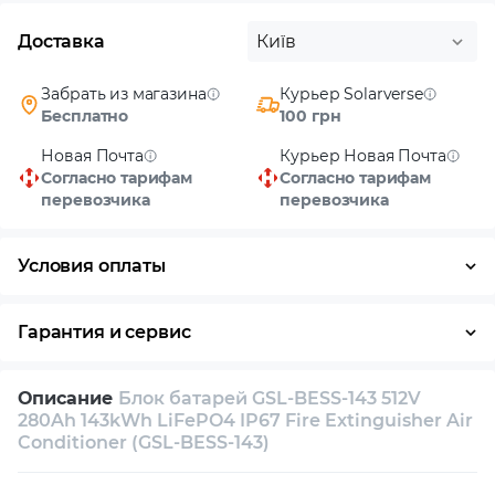
Доставка
Київ
Забрать из магазина
Курьер Solarverse
Бесплатно
100 грн
Новая Почта
Курьер Новая Почта
Согласно тарифам
Согласно тарифам
перевозчика
перевозчика
Условия оплаты
Наличными
Гарантия и сервис
Возврат и обмен в течение 14 дней
Описание
Блок батарей GSL-BESS-143 512V
Собственный сервисный центр
280Ah 143kWh LiFePO4 IP67 Fire Extinguisher Air
Conditioner (GSL-BESS-143)
Техническая поддержка
Консультация