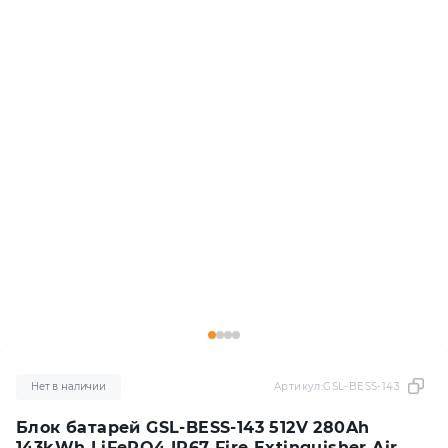
Нет в наличии
Артикул:
GSL-BESS-143
Блок батарей GSL-BESS-143 512V 280Ah
143kWh LiFePO4 IP67 Fire Extinguisher Air