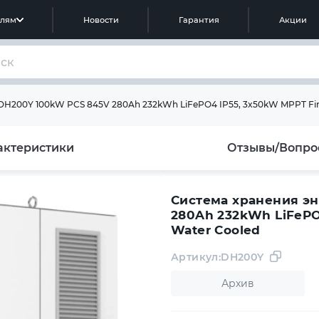
елям
Новости
Гарантия
Акции
H200Y 100kW PCS 845V 280Ah 232kWh LiFePO4 IP55, 3x50kW MPPT Fire 
актеристики
Отзывы/Вопро
Система хранения э
280Ah 232kWh LiFePO4
Water Cooled
Артикул:
DH200Y
Архив