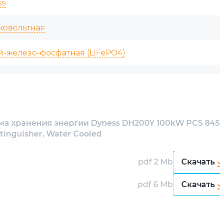
овокупную стоимость владения по сравнению с
ss
ивными зонами выравнивает температуру ячеек,
PPT по 50 кВт раскрывают потенциал неоднородных
ковольтная
оляет нарастить мощность без остановки
5) плюс антикоррозионная категория —
-железо-фосфатная (LiFePO4)
 площадках.
h
тают на бизнес
а не «сухую» спецификацию:
W⋅h
и быстрый отклик на команды диспетчера.
ма хранения энергии Dyness DH200Y 100kW PCS 84
омпактнее силовая часть.
 циклов
inguisher, Water Cooled
 — работоспособность круглый год.
тушение, продвинутый BMS, металлический
36 V
pdf 2 Mb
Скачать
ть в пиках без компромисса по ресурсу.
pdf 6 Mb
Скачать
ктного соединения и сервисного доступа.
рощает интеграцию с современными PCS/