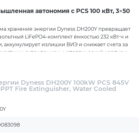
ышленная автономия с PCS 100 кВт, 3×50
ема хранения энергии Dyness DH200Y превращает
ольтный LiFePO4-комплект ёмкостью 232 кВт⋅ч и
, аккумулирует излишки ВИЭ и снижает счета за
дкостным охлаждением, металлический корпус и
 для бесперебойной работы объектов, где
PCS 100 кВт и рабочем окне 754–936 В
ергии Dyness DH200Y 100kW PCS 845V
T Fire Extinguisher, Water Cooled
апазон напряжения 754–936 В позволяют
лебаниях сети и генерации. Номинальные 845 В
екомендуемый разряд 140 А поддерживают высокий
0Y
вный график потребления, меньше штрафов за
иков.
0083098
аждение, масштабирование