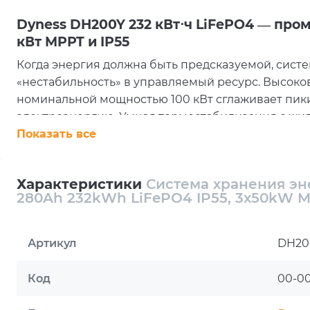
Dyness DH200Y 232 кВт⋅ч LiFePO4 — пром
кВт MPPT и IP55
Когда энергия должна быть предсказуемой, сист
«нестабильность» в управляемый ресурс. Высоков
номинальной мощностью 100 кВт сглаживает пики
электроэнергию. Умная термостабилизация с жи
многоуровневая безопасность создают фундамент
Показать все
простой недопустим.
Проблема пиков и провалов — решение в 
Характеристики
Система хранения эн
280Ah 232kWh LiFePO4 IP55, 3x50kW MPP
Двухнаправленный PCS на 100 кВт и широкий ди
принимать/отдавать мощность без срывов при ко
сокращают потери, а зарядный ток до 160 А и р
Артикул
DH20
КПД без ускоренной деградации. Результат — ро
пики и больше выгоды от возобновляемых источн
Код
00-0
Почему выгоднее аналогов: ресурс, охл