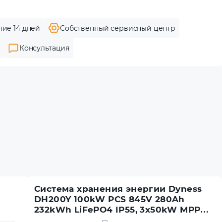
ние 14 дней
Собственный сервисный центр
Консультация
Система хранения энергии Dyness
DH200Y 100kW PCS 845V 280Ah
232kWh LiFePO4 IP55, 3x50kW MPPT
Fire Extinguisher, Water Cooled