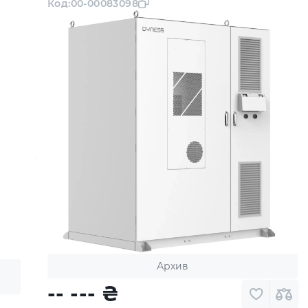
Код:
00-00083098
Архив
-- ---
₴