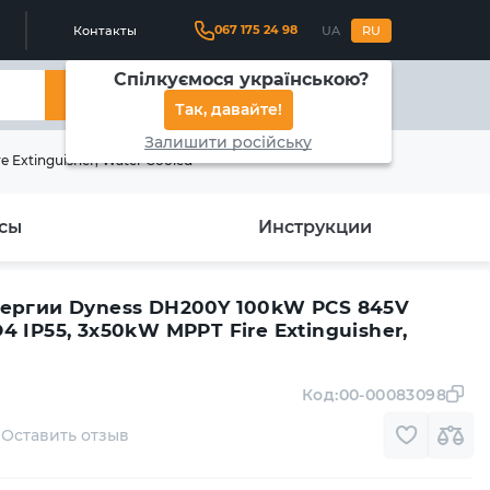
067 175 24 98
Контакты
UA
RU
Спілкуємося українською?
Найти
Так, давайте!
Залишити російську
Extinguisher, Water Cooled
сы
Инструкции
нергии Dyness DH200Y 100kW PCS 845V
 IP55, 3x50kW MPPT Fire Extinguisher,
Код:
00-00083098
Оставить отзыв