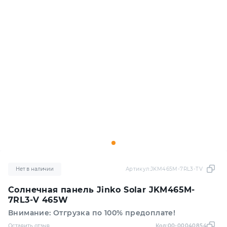
Нет в наличии
Артикул:
JKM465M-7RL3-TV
Солнечная панель Jinko Solar JKM465M-
7RL3-V 465W
Внимание: Отгрузка по 100% предоплате!
Оставить отзыв
Код:
00-00040854