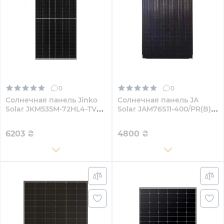
0
0
Солнечная панель Jinko
Солнечная панель JA
Solar JKM535M-72HL4-TV
Solar JAM76S11-400/PR(B)
535W
400W
6203
₴
4800
₴