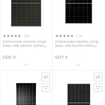
0
0
Солнечная панель Longi
Солнечная панель Longi
Solar LR8-48HGD 450W
Solar LR5-54HTH-435M
(LR8-48HGD-450M)
435W
5320
₴
5517
₴