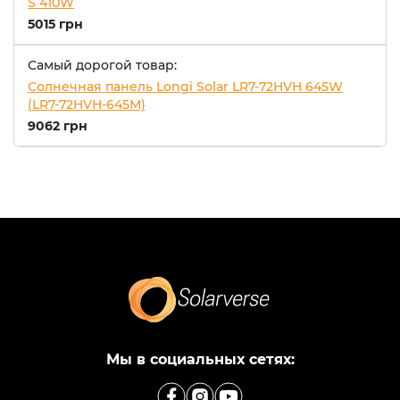
S 410W
5015 грн
Самый дорогой товар:
Солнечная панель Longi Solar LR7-72HVH 645W
(LR7-72HVH-645M)
9062 грн
Мы в социальных сетях: