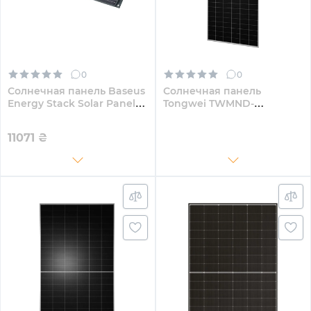
0
0
Солнечная панель Baseus
Солнечная панель
Energy Stack Solar Panel
Tongwei TWMND-
100W Cold Green
78HD635W 635W
11071
₴