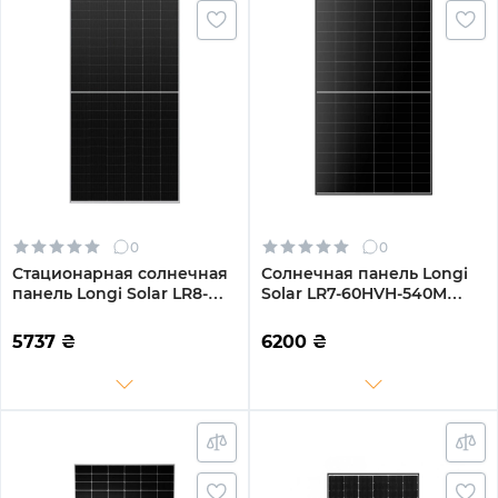
0
0
Стационарная солнечная
Солнечная панель Longi
панель Longi Solar LR8-
Solar LR7-60HVH-540M
66HGD-610M 610W
540Вт (LR7-60HVH-540M)
5737
₴
6200
₴