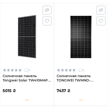
0
0
Солнечная панель
Солнечная панель
Tongwei Solar TW410MAP-
TONGWEI TWMND-
108-H-S 410W
72HS585W 585W
5015
₴
7437
₴