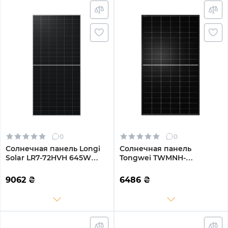
0
0
Солнечная панель Longi
Солнечная панель
Solar LR7-72HVH 645W
Tongwei TWMNH-
(LR7-72HVH-645M)
54HD500W 500W
9062
₴
6486
₴