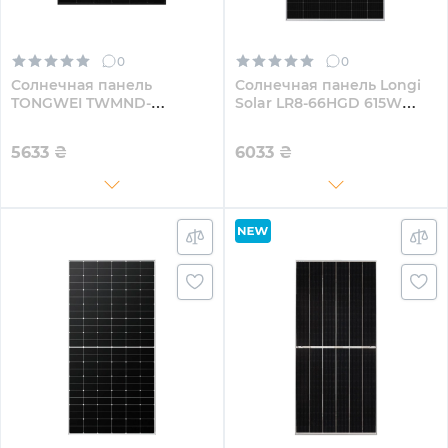
0
0
Солнечная панель
Солнечная панель Longi
TONGWEI TWMND-
Solar LR8-66HGD 615W
54HB430W 430W
(LR8-66HGD-615M)
5633
₴
6033
₴