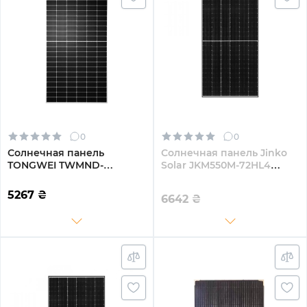
0
0
Солнечная панель
Солнечная панель Jinko
TONGWEI TWMND-
Solar JKM550M-72HL4
72HD575W 575Вт (TWMND-
550W
72HD575W)
5267
₴
6642
₴