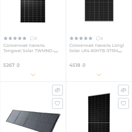
0
0
Солнечная панель
Солнечная панель Longi
Tongwei Solar TWMND-
Solar LR4-60HTB-375M
72HS575W 575W
375W
5267
₴
4518
₴