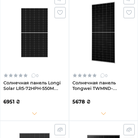
0
0
Солнечная панель Longi
Солнечная панель
Solar LR5-72HPH-550M
Tongwei TWMND-
550W
72HD590W 590W
6951
₴
5678
₴