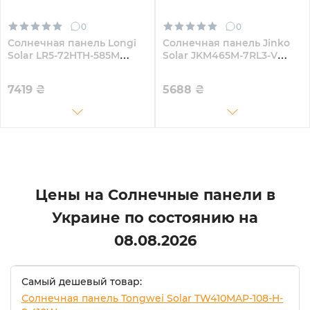
0
0
Солнечная панель Longi
Солнечная панель Jinko
Solar LR5-72HTH-585M
Solar JKM465M-7RL3-V
585W
465W
7419
₴
5688
₴
Цены на Солнечные панели в
Украине по состоянию на
08.08.2026
Самый дешевый товар:
Солнечная панель Tongwei Solar TW410MAP-108-H-