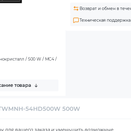
Возврат и обмен в тече
Техническая поддержка
кристалл / 500 W / MC4 /
ание товара
i TWMNH-54HD500W 500W
ы для вашего заказа и уменьшить возможные