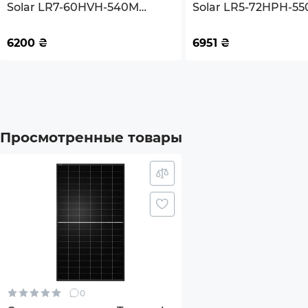
Solar LR7-60HVH-540M
Solar LR5-72HPH-5
540Вт (LR7-60HVH-540M)
Материал рамы
Анод
6200
₴
6951
₴
Коннекторы
MC4
Тип упаковки
Палл
Количество панелей в паллете
36
Просмотренные товары
Гарантия
12 лет
Гарантия на 90% выходной мощности
25 ле
Гарантия на 80% выходной мощности
30 ле
Сертификаты соответствия
IEC 6
0
IEC 6