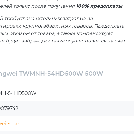
елей только после получения
100% предоплаты
.
й требует значительных затрат из-за
ртировки крупногабаритных товаров. Предоплата
м отказом от товара, а также компенсирует
не будет забран. Доставка осуществляется за счет
00%, что нивелирует финансовые риски. Если
овки, мы гарантируем компенсацию через
Tongwei TWMNH-54HD500W 500W
о проверяйте товар на целостность при
D500W 500W — максимум выгоды от
NH-54HD500W
0079742
авные качества, которые вы ищете в солнечной
е всё и сразу. Этот бифокальный модуль
ei Solar
ar — это уверенность в завтрашнем дне, будь то
 коэффициентом эффективности 22.5% и