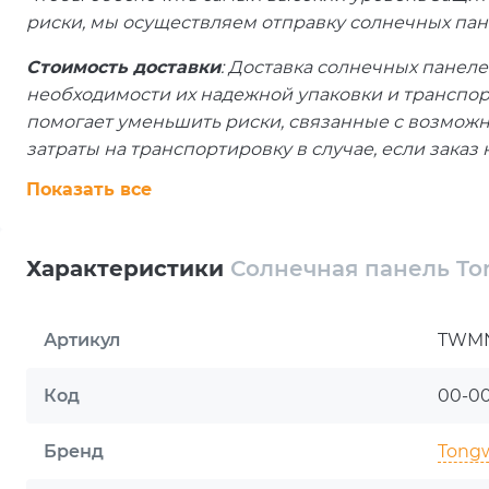
риски, мы осуществляем отправку солнечных пан
Стоимость доставки
: Доставка солнечных панеле
необходимости их надежной упаковки и транспо
помогает уменьшить риски, связанные с возможны
затраты на транспортировку в случае, если заказ 
покупателя.
Показать все
Страхование
: Каждая посылка застрахована на 1
панель будет повреждена во время транспортир
Характеристики
Солнечная панель 
транспортную компанию Новая Почта. Обязательн
получении.
Солнечная панель Tongwei TWMNH-54H
Артикул
TWM
каждого солнечного луча
Код
00-0
Эффективность, надёжность и долговечность — гл
панели? С Tongwei TWMNH-54HD500W вы получает
Бренд
Tongw
мощностью 500 Вт от мирового лидера Tongwei Sol
частный дом, офис или промышленный объект. С