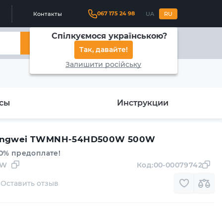
067 175 24 98
Контакты
UA
RU
Спілкуємося українською?
Найти
Так, давайте!
Залишити російську
сы
Инструкции
Tongwei TWMNH-54HD500W 500W
00% предоплате!
0W
Код:
00-00079742
Оставить отзыв