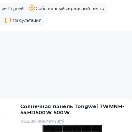
ние 14 дней
Собственный сервисный центр
Консультация
Солнечная панель Tongwei TWMNH-
54HD500W 500W
Код:
00-00079742