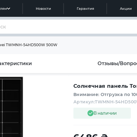
елям
Новости
Гарантия
Акции
gwei TWMNH-54HD500W 500W
актеристики
Отзывы/Вопро
Солнечная панель 
Внимание: Отгрузка по 1
Артикул:
TWMNH-54HD50
В наличии