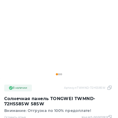
В наличии
Артикул:
TWMND-72HS585W
Солнечная панель TONGWEI TWMND-
72HS585W 585W
Внимание: Отгрузка по 100% предоплате!
Оставить отзыв
Код:
АЛ-00003912