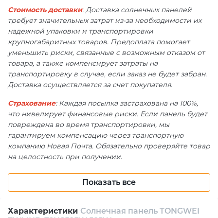
Стоимость доставки
: Доставка солнечных панелей
требует значительных затрат из-за необходимости их
надежной упаковки и транспортировки
крупногабаритных товаров. Предоплата помогает
уменьшить риски, связанные с возможным отказом от
товара, а также компенсирует затраты на
транспортировку в случае, если заказ не будет забран.
Доставка осуществляется за счет покупателя.
Страхование
: Каждая посылка застрахована на 100%,
что нивелирует финансовые риски. Если панель будет
повреждена во время транспортировки, мы
гарантируем компенсацию через транспортную
компанию Новая Почта. Обязательно проверяйте товар
на целостность при получении.
Показать все
Солнечная панель TONGWEI TWMND-
72HS585W: Высокая эффективность и
надёжность для вашего проекта ☀️
Характеристики
Солнечная панель TONGWEI