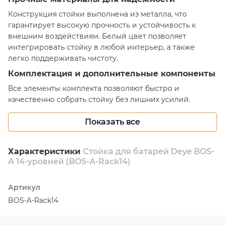
Конструкция стойки выполнена из металла, что
гарантирует высокую прочность и устойчивость к
внешним воздействиям. Белый цвет позволяет
интегрировать стойку в любой интерьер, а также
легко поддерживать чистоту.
Комплектация и дополнительные компоненты
Все элементы комплекта позволяют быстро и
качественно собрать стойку без лишних усилий.
Каждый компонент продуман до мелочей, чтобы
установка прошла гладко и без проблем.
Показать все
Простота в использовании и монтаже
Характеристики
Стойка для батарей Deye BOS-
Установка стойки не требует специальных навыков и
A 14-уровней (BOS-A-Rack14)
может быть выполнена любым человеком, имеющим
базовые знания в области сборки технического
оборудования. В комплекте с изделием идут все
Артикул
необходимые крепежные элементы, что исключает
BOS-A-Rack14
необходимость в дополнительных покупках.
Преимущества стойки DEYE BOS-A