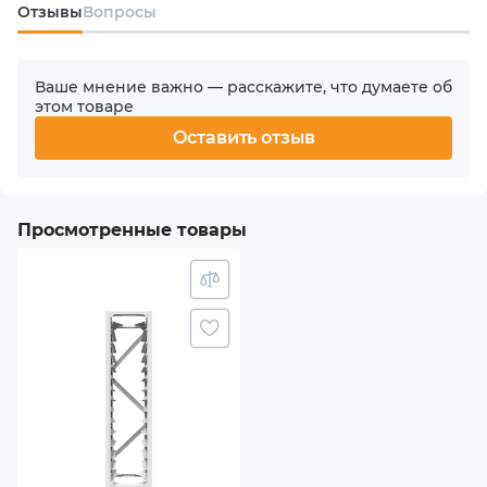
Oтзывы
Вопросы
Материал
Металл
Ваше мнение важно — расскажите, что думаете об
этом товаре
Комплектация
Оставить отзыв
Теплоизоляционный пенопласт 1шт
Ножка для стойки 4шт
Просмотренные товары
Шестигранник 1шт
Крепление стойки 8шт
L-образная опора 2шт
Поперечная балка 4шт