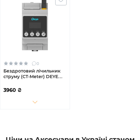
0
Бездротовий лічильник
струму (CT-Meter) DEYE
SUN-SMART-CT01 50мА CT,
3-Ph, LoRa/RS485
3960
₴
Ціни на Аксесуари в Україні станом