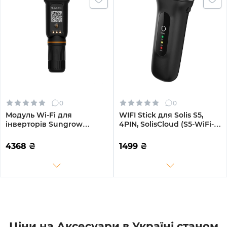
0
0
Модуль Wi-Fi для
WIFI Stick для Solis S5,
інверторів Sungrow
4PIN, SolisCloud (S5-WiFi-
WiNet-S2 Wi-Fi/LAN
ST-4Pin)
(ASM00874)
4368
₴
1499
₴
Ціни на Аксесуари в Україні станом