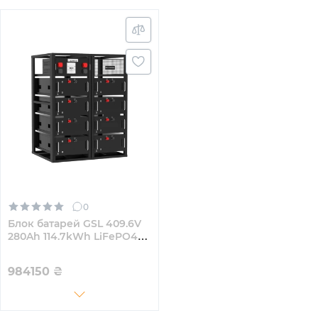
0
Блок батарей GSL 409.6V
280Ah 114.7kWh LiFePO4
(GSL-R115K)
984150
₴