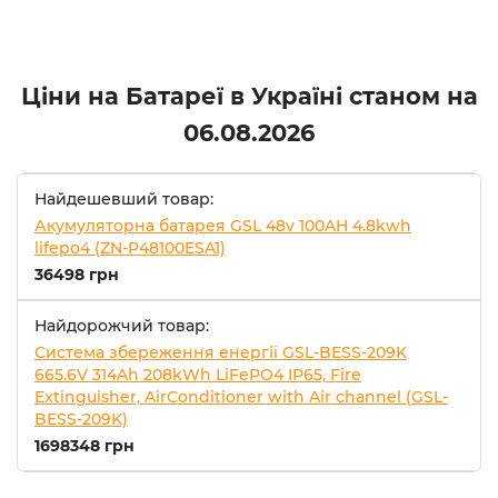
Ціни на Батареї в Україні станом на
06.08.2026
Найдешевший товар:
Акумуляторна батарея GSL 48v 100AH 4.8kwh
lifepo4 (ZN-P48100ESA1)
36498 грн
Найдорожчий товар:
Система збереження енергії GSL-BESS-209K
665.6V 314Ah 208kWh LiFePO4 IP65, Fire
Extinguisher, AirConditioner with Air channel (GSL-
BESS-209K)
1698348 грн