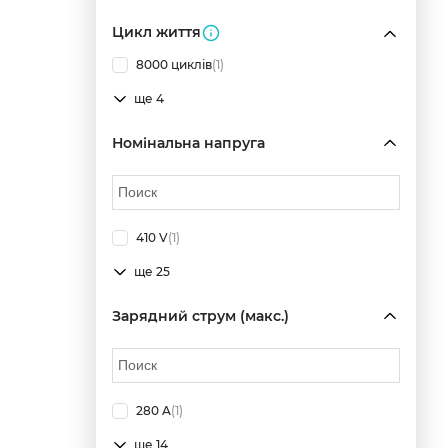
Цикл життя
8000 циклів
(1)
ще 4
Номінальна напруга
410 V
(1)
ще 25
Зарядний струм (макс.)
280 A
(1)
ще 14