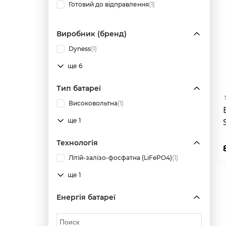
Готовий до відправлення
(1)
Виробник (бренд)
Dyness
(1)
ще 6
Тип батареї
Високовольтна
(1)
ще 1
Технологія
Літій-залізо-фосфатна (LiFePO4)
(1)
ще 1
Енергія батареї