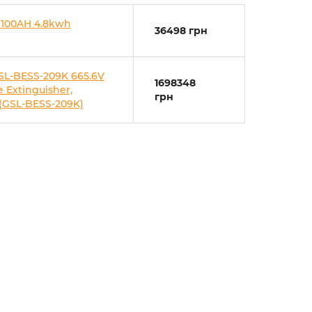
 100AH 4.8kwh
36498 грн
SL-BESS-209K 665.6V
1698348
 Extinguisher,
грн
 (GSL-BESS-209K)