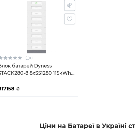
0
Блок батарей Dyness
STACK280-8 8xS51280 115kWh
409.6V 280Ah LiFePO4
SBDU280 (STACK280-8-
817158
₴
115kWh)
Ціни на Батареї в Україні 