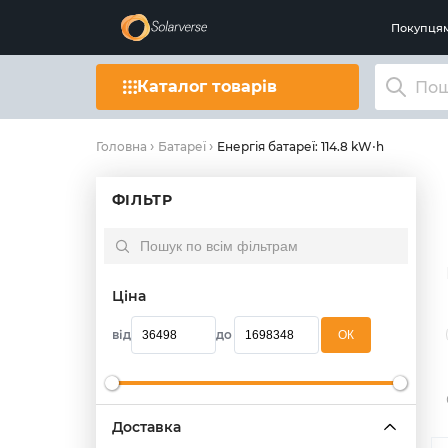
Покупця
Каталог товарів
Енергія батареї: 114.8 kW⋅h
Головна
Батареї
ФІЛЬТР
Ціна
від
до
OК
Доставка