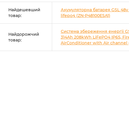
Найдешевший
Акумуляторна батарея GSL 48v
товар:
lifepo4 (ZN-P48100ESA1)
Система збереження енергії G
Найдорожчий
314Ah 208kWh LiFePO4 IP65, Fire
товар:
AirConditioner with Air channel