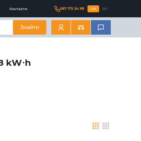
067 175 24 98
Контакти
UA
RU
Знайти
.8 kW⋅h