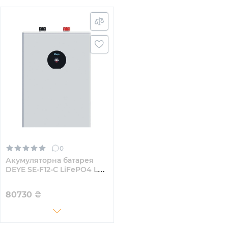
0
Акумуляторна батарея
DEYE SE-F12-С LiFePO4 LV
51.2v 230Ah 11.78kwh (SE-
F12-C)
80730
₴