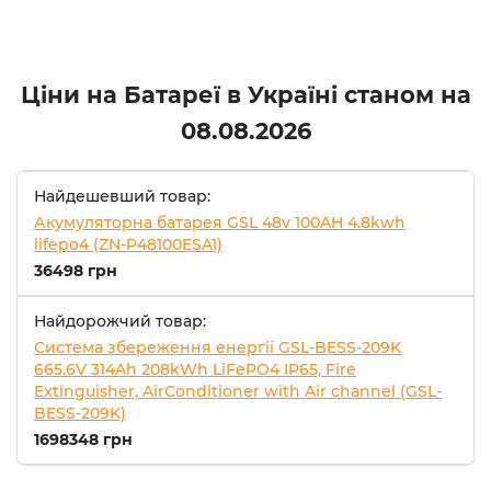
Ціни на Батареї в Україні станом на
08.08.2026
Найдешевший товар:
Акумуляторна батарея GSL 48v 100AH 4.8kwh
lifepo4 (ZN-P48100ESA1)
36498 грн
Найдорожчий товар:
Система збереження енергії GSL-BESS-209K
665.6V 314Ah 208kWh LiFePO4 IP65, Fire
Extinguisher, AirConditioner with Air channel (GSL-
BESS-209K)
1698348 грн