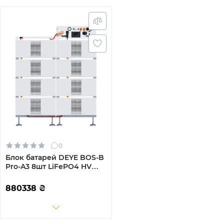
0
Блок батарей DEYE BOS-B
Pro-A3 8шт LiFePO4 HV
410V 314Ah 128kWh з BMS
(BOS-B-PRO-128kWh)
880338
₴