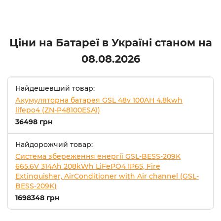
Ціни на Батареї в Україні станом на
08.08.2026
Найдешевший товар:
Акумуляторна батарея GSL 48v 100AH 4.8kwh
lifepo4 (ZN-P48100ESA1)
36498 грн
Найдорожчий товар:
Система збереження енергії GSL-BESS-209K
665.6V 314Ah 208kWh LiFePO4 IP65, Fire
Extinguisher, AirConditioner with Air channel (GSL-
BESS-209K)
1698348 грн