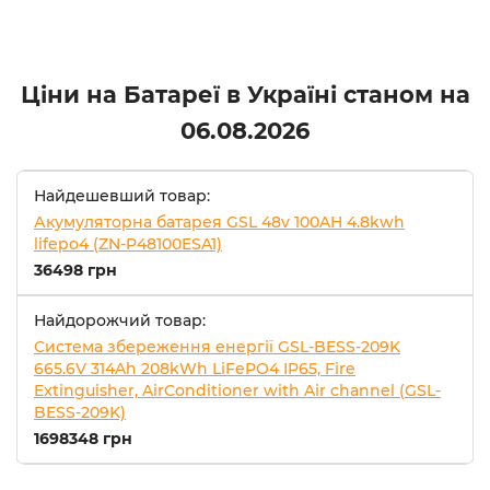
Ціни на Батареї в Україні станом на
06.08.2026
Найдешевший товар:
Акумуляторна батарея GSL 48v 100AH 4.8kwh
lifepo4 (ZN-P48100ESA1)
36498 грн
Найдорожчий товар:
Система збереження енергії GSL-BESS-209K
665.6V 314Ah 208kWh LiFePO4 IP65, Fire
Extinguisher, AirConditioner with Air channel (GSL-
BESS-209K)
1698348 грн