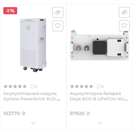
-5
0
0
Акумуляторний модуль
Акумуляторна батарея
Dyness Powerbrick 51.2V
Deye BOS-B LiFePO4 HV
280Ah 14.4kWh LiFePo4
51.2V 280Ah 14.3kWh no
(Powerbrick)
BMS (BOS-B-Pack14.3)
103770
₴
97920
₴