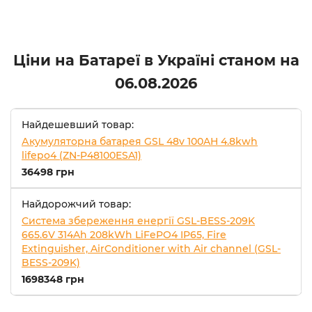
Ціни на Батареї в Україні станом на
06.08.2026
Найдешевший товар:
Акумуляторна батарея GSL 48v 100AH 4.8kwh
lifepo4 (ZN-P48100ESA1)
36498 грн
Найдорожчий товар:
Система збереження енергії GSL-BESS-209K
665.6V 314Ah 208kWh LiFePO4 IP65, Fire
Extinguisher, AirConditioner with Air channel (GSL-
BESS-209K)
1698348 грн