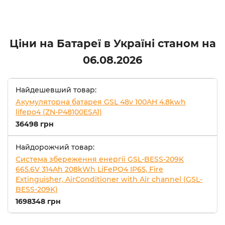
Ціни на Батареї в Україні станом на
06.08.2026
Найдешевший товар:
Акумуляторна батарея GSL 48v 100AH 4.8kwh
lifepo4 (ZN-P48100ESA1)
36498 грн
Найдорожчий товар:
Система збереження енергії GSL-BESS-209K
665.6V 314Ah 208kWh LiFePO4 IP65, Fire
Extinguisher, AirConditioner with Air channel (GSL-
BESS-209K)
1698348 грн