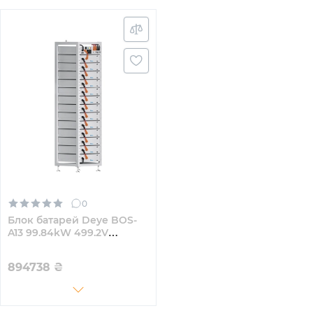
0
Блок батарей Deye BOS-
A13 99.84kW 499.2V
200AhLiFePO4 HVB1000V
RACK
894738
₴