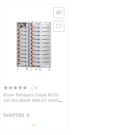
0
Блок батарей Deye BOS-
A21 161.28kW 806.4V 200Ah
LiFePO4 HVB1000V RACK
1400760
₴