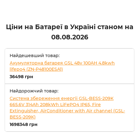
Ціни на Батареї в Україні станом на
08.08.2026
Найдешевший товар:
Акумуляторна батарея GSL 48v 100AH 4.8kwh
lifepo4 (ZN-P48100ESA1)
36498 грн
Найдорожчий товар:
Система збереження енергії GSL-BESS-209K
665.6V 314Ah 208kWh LiFePO4 IP65, Fire
Extinguisher, AirConditioner with Air channel (GSL-
BESS-209K)
1698348 грн