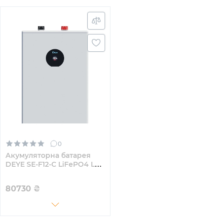
0
Акумуляторна батарея
DEYE SE-F12-С LiFePO4 LV
51.2v 230Ah 11.78kwh (SE-
F12-C)
80730
₴