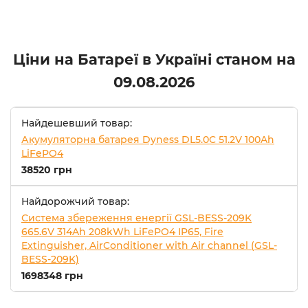
Ціни на Батареї в Україні станом на
09.08.2026
Найдешевший товар:
Акумуляторна батарея Dyness DL5.0C 51.2V 100Ah
LiFePO4
38520 грн
Найдорожчий товар:
Система збереження енергії GSL-BESS-209K
665.6V 314Ah 208kWh LiFePO4 IP65, Fire
Extinguisher, AirConditioner with Air channel (GSL-
BESS-209K)
1698348 грн