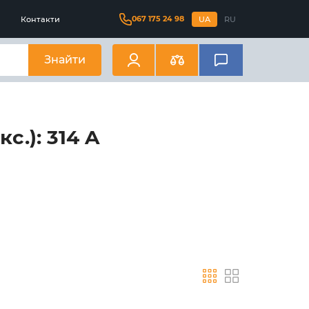
067 175 24 98
Контакти
UA
RU
Знайти
с.): 314 A