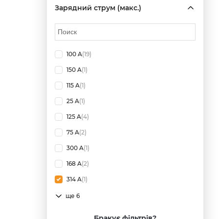
Зарядний струм (макс.)
100 A
(19)
150 A
(1)
115 A
(1)
25 A
(1)
125 A
(4)
75 A
(2)
300 A
(1)
168 A
(2)
314 A
(1)
ще 6
Бракує фільтрів?