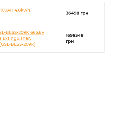
 100AH 4.8kwh
36498 грн
SL-BESS-209K 665.6V
1698348
 Extinguisher,
грн
 (GSL-BESS-209K)