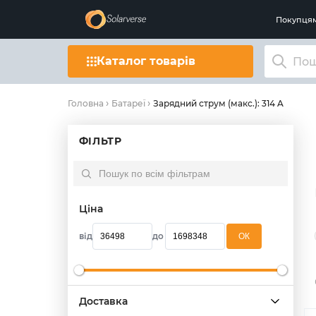
Покупця
Каталог товарів
Зарядний струм (макс.): 314 A
Головна
Батареї
ФІЛЬТР
Ціна
від
до
OК
Доставка