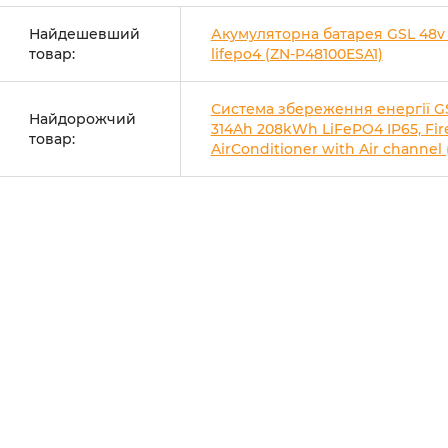
Найдешевший
Акумуляторна батарея GSL 48v
товар:
lifepo4 (ZN-P48100ESA1)
Система збереження енергії G
Найдорожчий
314Ah 208kWh LiFePO4 IP65, Fire
товар:
AirConditioner with Air channel