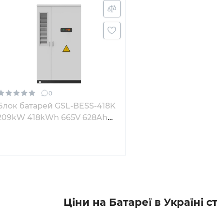
0
Блок батарей GSL-BESS-418K
209kW 418kWh 665V 628Ah
LiFePO4 IP55 Liquid Cooling
Ціни на Батареї в Україні 