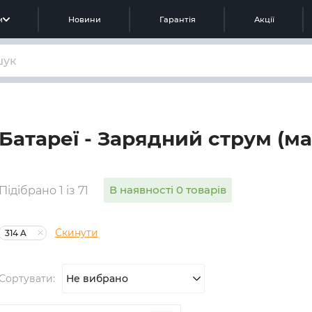
м
Новини
Гарантія
Акції
Батареї - Зарядний струм (мак
В наявності 0 товарів
Підібрано 1 із 71
Скинути
314 A
Сортувати:
Не вибрано