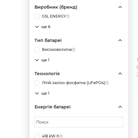
Виробник (бренд)
GSL ENERGY
(1)
ще 6
Тип батареї
Високовольтна
(1)
ще 1
Технологія
Літій-залізо-фосфатна (LiFePO4)
(1)
ще 1
Енергія батареї
418 kW⋅h
(1)