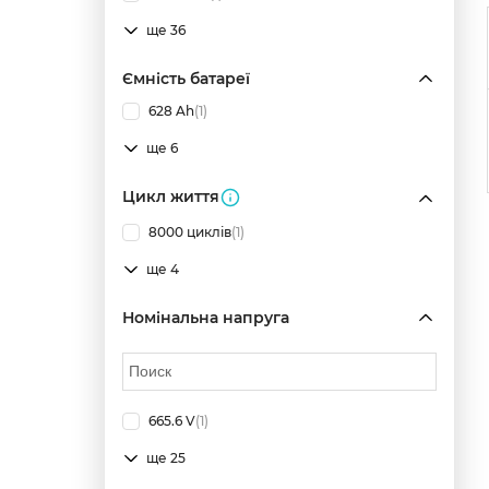
ще 36
Ємність батареї
628 Ah
(1)
ще 6
Цикл життя
8000 циклів
(1)
ще 4
Номінальна напруга
665.6 V
(1)
ще 25