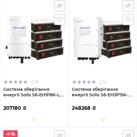
0
0
Система зберігання
Система зберігання
енергії Solis S6-EH1P8K-L-
енергії Solis S6-EH3P15K-L-
PLUS-LDY20.48K1-LFP 8kW
LDY20.48K1-LFP 15kW
20.48kWh 4BAT LiFePO4
20.48kWh 4BAT LiFePO4
207180
₴
248268
₴
6000 циклів
6000 циклів
-4