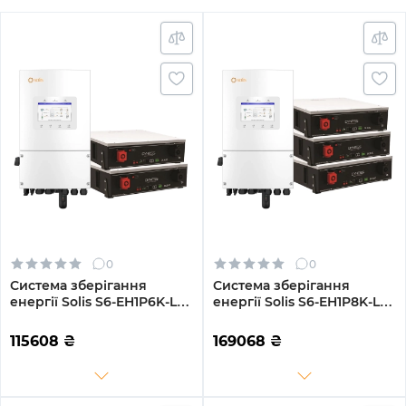
0
0
Система зберігання
Система зберігання
енергії Solis S6-EH1P6K-L-
енергії Solis S6-EH1P8K-L-
PLUS-LDY10.24K1-LFP 6kW
PLUS-LDY15.36K1-LFP 8kW
10.24kWh 2BAT LiFePO4
15.36kWh 3BAT LiFePO4
115608
₴
169068
₴
6000 циклів
6000 циклів