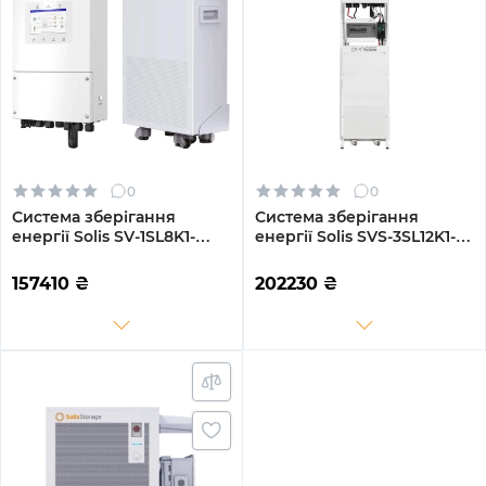
0
0
Система зберігання
Система зберігання
енергії Solis SV-1SL8K1-
енергії Solis SVS-3SL12K1-
SV14.3K1-1 8kW 14.3kWh
LDY14.34K1 12kW 14.3kWh
1BAT LiFePO4 6000 циклів
1BAT LiFePO4 6000 циклів
157410
₴
202230
₴
(SV-1SL8K1-SV14.3K1-1)