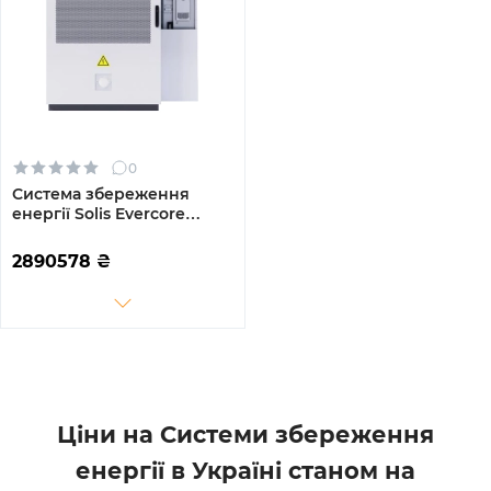
0
Система збереження
енергії Solis Evercore
125kW 261kWh 832v 314AH
lifepo4 IP55 Fire
2890578
₴
Extinguisher
AirConditioner with air
channel (EverCore-261kWh-
PRO-C5)
Ціни на Системи збереження
енергії в Україні станом на