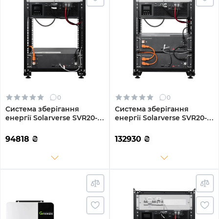
0
0
Система зберігання
Система зберігання
енергії Solarverse SVR20-
енергії Solarverse SVR20-
1SV5K1-LES5.1K1-1 5kW
1SV5K1-LES10.2K1-1 5kW
5.1kWh 1BAT LiFePO4 6000
10.2kWh 2BAT LiFePO4
94818
₴
132930
₴
циклів (SVR20-1SV5K1-
6000 циклів (SVR20-
LES5.1K1-1)
1SV5K1-LES10.2K1-1)