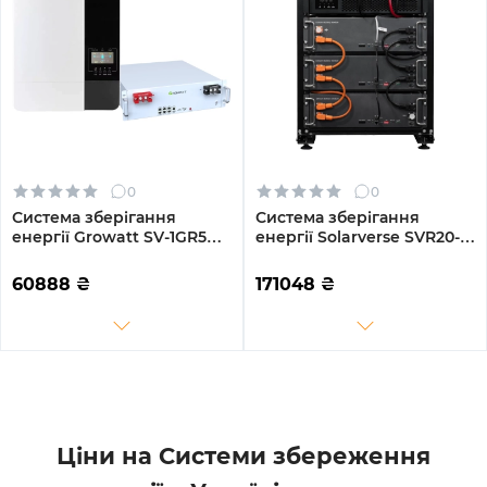
0
0
Система зберігання
Система зберігання
енергії Growatt SV-1GR5K1-
енергії Solarverse SVR20-
LGR5K1-1 5kW 5.1kWh 1BAT
1SV5K1-LES15.3K1-1 5kW
LiFePO4 6000 циклів (SV-
15.4kWh 3BAT LiFePO4
60888
₴
171048
₴
1GR5K1-LGR5K1-1)
6000 циклів (SVR20-
1SV5K1-LES15.3K1-1)
Ціни на Системи збереження