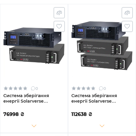
0
0
Система зберігання
Система зберігання
енергії Solarverse
енергії Solarverse
SV5048UPSR-1GS4.8K-LFP 5
SV5048UPSR-2GS9.6K-LFP
4.8kWh 1BAT LiFePO4 6500
5 9.6kWh 2BAT LiFePO4
76998
₴
112638
₴
циклів
6500 циклів