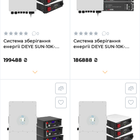
0
0
Система зберігання
Система зберігання
енергії DEYE SUN-10K-
енергії DEYE SUN-10K-
SG02LP1-EU-AM3-3DY14.4K-
SG02LP1-EU-AM3-3GS14.4K-
LFP-W 10kW 14.4kWh 3BAT
LFP 10kW 14.4kWh 3BAT
199488
₴
186888
₴
LiFePO4 6000 циклів
LiFePO4 6500 циклів