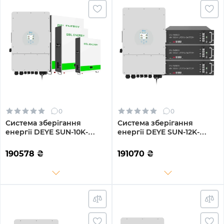
0
0
Система зберігання
Система зберігання
енергії DEYE SUN-10K-
енергії DEYE SUN-12K-
SG02LP1-EU-AM3-3GS15.36K-
SG02LP1-EU-AM3-3GS14.4K-
LFP-W 10kW 15.36kWh
LFP 12kW 14.4kWh 3BAT
190578
₴
191070
₴
3BAT LiFePO4 6500 циклів
LiFePO4 6500 циклів