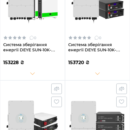
0
0
Система зберігання
Система зберігання
енергії DEYE SUN-10K-
енергії DEYE SUN-10K-
SG02LP1-EU-AM3-
SG02LP1-EU-AM3-
2GS10.24K-LFP-W 10kW
2GS10.24K-LFP 10kW
153228
₴
153720
₴
10.24kWh 2BAT LiFePO4
10.24kWh 2BAT LiFePO4
6500 циклів
6500 циклів