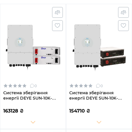
0
0
Система зберігання
Система зберігання
енергії DEYE SUN-10K-
енергії DEYE SUN-10K-
SG02LP1-EU-AM3-
SG02LP1-EU-AM3-
2DE10.24K-LFP 10000W
2DY10.24K-LFP-W 10000W
163128
₴
154710
₴
10.24kh 2BAT LiFePO4 6000
10.24kh 2BAT LiFePO4 6000
циклів
циклів