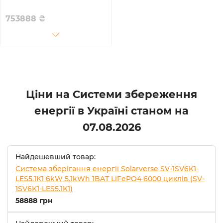
SG01HP3-EU-BM3-BOS-G12-
61.44kW-LFP 30kW
753888
₴
61.44kWh 1BAT LiFePO4
6000 циклів
Ціни на Системи збереження
енергії в Україні станом на
07.08.2026
Найдешевший товар:
Система зберігання енергії Solarverse SV-1SV6K1-
LES5.1K1 6kW 5.1kWh 1BAT LiFePO4 6000 циклів (SV-
1SV6K1-LES5.1K1)
58888 грн