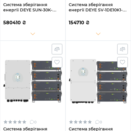
Система зберігання
Система зберігання
енергії DEYE SUN-30K-
енергії DEYE SV-1DE10K1-
SG01HP3-EU-BM3-BOS-G8-
LEC10K1-1 10kW 10.2kWh
40.96kW-LFP 30kW
2BAT LiFePO4 ≥6000
580410
₴
154710
₴
40.96kWh 1BAT LiFePO4
циклів (SV-1DE10K1-
6000 циклів
LEC10K1-1)
0
0
Система зберігання
Система зберігання