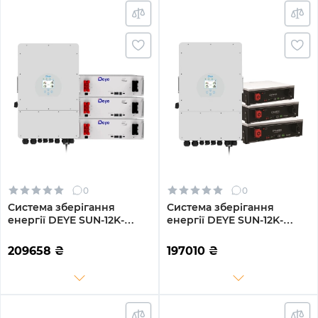
0
0
Система зберігання
Система зберігання
енергії DEYE SUN-12K-
енергії DEYE SUN-12K-
SG02LP1-EU-AM3-
SG02LP1-EU-AM3-
3DE15.36K-LFP 12000W
3DY15.36K-LFP-W 12000W
209658
₴
197010
₴
15.36kh 3BAT LiFePO4 6000
15.36kh 3BAT LiFePO4 6000
циклів
циклів