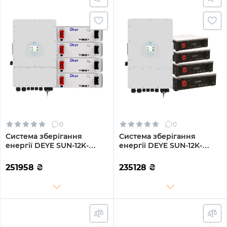
0
0
Система зберігання
Система зберігання
енергії DEYE SUN-12K-
енергії DEYE SUN-12K-
SG02LP1-EU-AM3-
SG02LP1-EU-AM3-
4DE20.48K-LFP 12000W
4DY20.48K-LFP-W 12000W
251958
₴
235128
₴
20.48kh 4BAT LiFePO4
20.48kh 4BAT LiFePO4
6000 циклів
6000 циклів