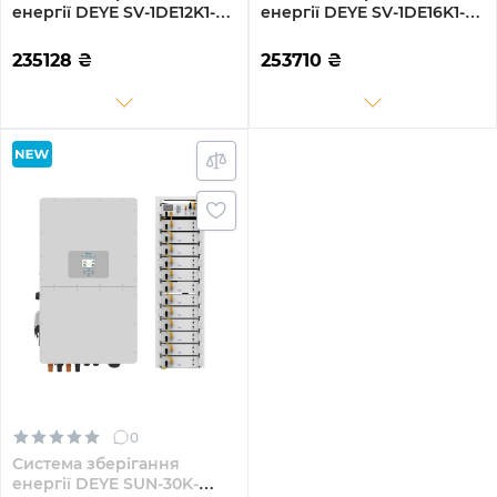
енергії DEYE SV-1DE12K1-
енергії DEYE SV-1DE16K1-
LEC20K1-1 12kW 20.5kWh
LEC20K1-1 16kW 20.5kWh
4BAT LiFePO4 ≥6000
4BAT LiFePO4 ≥6000
235128
₴
253710
₴
циклів (SV-1DE12K1-
циклів (SV-1DE16K1-
LEC20K1-1)
LEC20K1-1)
0
Система зберігання
енергії DEYE SUN-30K-