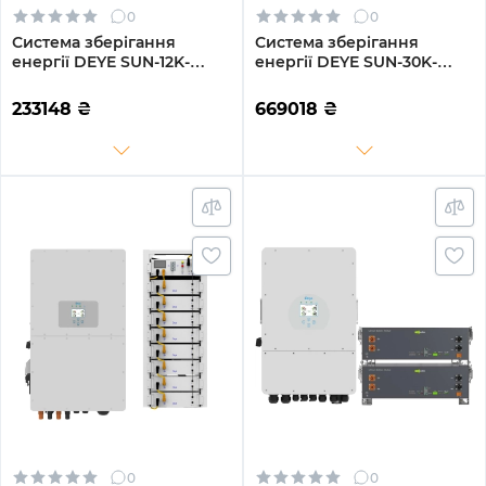
0
0
Система зберігання
Система зберігання
енергії DEYE SUN-12K-
енергії DEYE SUN-30K-
SG02LP1-EU-AM3-
SG01HP3-EU-BM3-BOS-G10-
4GS20.48K-LFP 12kW
51.2kW-LFP 30kW 51.2kWh
233148
₴
669018
₴
20.48kWh 4BAT LiFePO4
1BAT LiFePO4 6000 циклів
6500 циклів
0
0