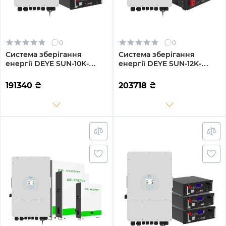
0
0
Система зберігання
Система зберігання
енергії DEYE SUN-10K-
енергії DEYE SUN-12K-
SG02LP1-EU-AM3-3GS15.36K-
SG02LP1-EU-AM3-3DY14.4K-
LFP 10kW 15.36kWh 3BAT
LFP-W 12kW 14.4kWh 3BAT
191340
₴
203718
₴
LiFePO4 6500 циклів
LiFePO4 6000 циклів