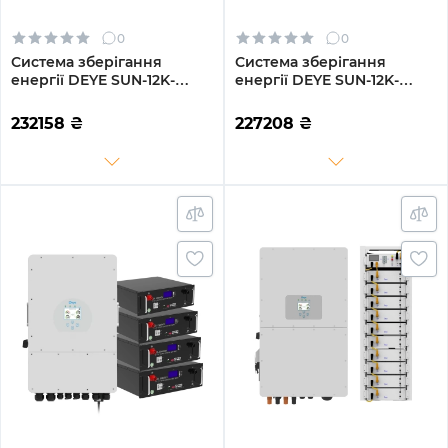
0
0
Система зберігання
Система зберігання
енергії DEYE SUN-12K-
енергії DEYE SUN-12K-
SG02LP1-EU-AM3-
SG02LP1-EU-AM3-4GS19.2K-
4GS20.48K-LFP-W 12kW
LFP 12kW 19.2kWh 4BAT
232158
₴
227208
₴
20.48kWh 4BAT LiFePO4
LiFePO4 6500 циклів
6500 циклів