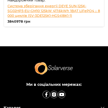
Найдорожчий товар:
Система зберігання енергії DEYE SUN-125K-
SG02HP3-EU-GM10 125kW 417.6kWh 1BAT LiFePO4 ≥ 8
000 циклів (SV-3DE125K1-HGS418K1-1)
3840978 грн
Ми в соціальних мережах:
Каталог