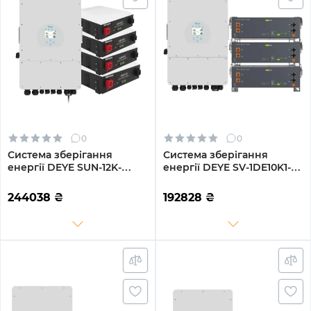
0
0
Система зберігання
Система зберігання
енергії DEYE SUN-12K-
енергії DEYE SV-1DE10K1-
SG02LP1-EU-AM3-4DY19.2K-
LEC15K1-1 10kW 15.4kWh
LFP-W 12kW 19.2kWh 4BAT
3BAT LiFePO4 ≥6000
244038
₴
192828
₴
LiFePO4 6000 циклів
циклів (SV-1DE10K1-
LEC15K1-1)