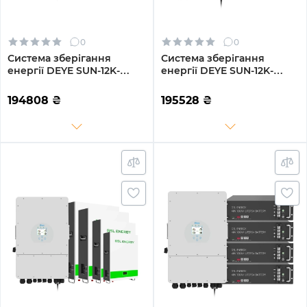
0
0
Система зберігання
Система зберігання
енергії DEYE SUN-12K-
енергії DEYE SUN-12K-
SG02LP1-EU-AM3-3GS15.36K-
SG02LP1-EU-AM3-3GS15.36K-
LFP-W 12kW 15.36kWh
LFP 12kW 15.36kWh 3BAT
194808
₴
195528
₴
3BAT LiFePO4 6500 циклів
LiFePO4 6500 циклів