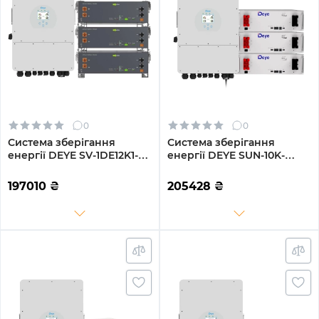
0
0
Система зберігання
Система зберігання
енергії DEYE SV-1DE12K1-
енергії DEYE SUN-10K-
LEC15K1-1 12kW 15.4kWh
SG02LP1-EU-AM3-
3BAT LiFePO4 ≥6000
3DE15.36K-LFP 10000W
197010
₴
205428
₴
циклів (SV-1DE12K1-
15.36kh 3BAT LiFePO4 6000
LEC15K1-1)
циклів