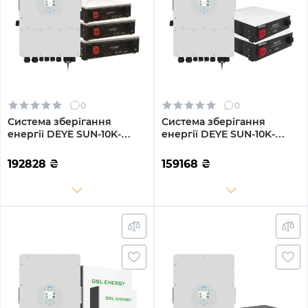
0
0
Система зберігання
Система зберігання
енергії DEYE SUN-10K-
енергії DEYE SUN-10K-
SG02LP1-EU-AM3-
SG02LP1-EU-AM3-2DY9.6K-
3DY15.36K-LFP-W 10000W
LFP-W 10kW 9.6kWh 2BAT
192828
₴
159168
₴
15.36kh 3BAT LiFePO4 6000
LiFePO4 6000 циклів
циклів