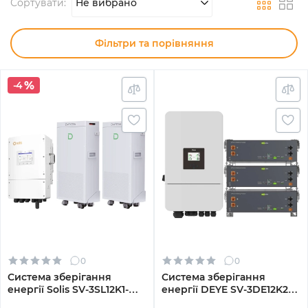
Сортувати:
Не вибрано
Фільтри та порівняння
-4
0
0
Система зберігання
Система зберігання
енергії Solis SV-3SL12K1-
енергії DEYE SV-3DE12K2-
LDY28.68K1 12kW
LEC15K1-1 12kW 15.4kWh