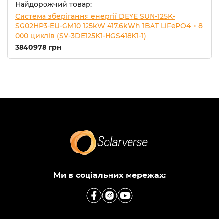
Найдорожчий товар:
Система зберігання енергії DEYE SUN-125K-
SG02HP3-EU-GM10 125kW 417.6kWh 1BAT LiFePO4 ≥ 8
000 циклів (SV-3DE125K1-HGS418K1-1)
3840978 грн
Ми в соціальних мережах: