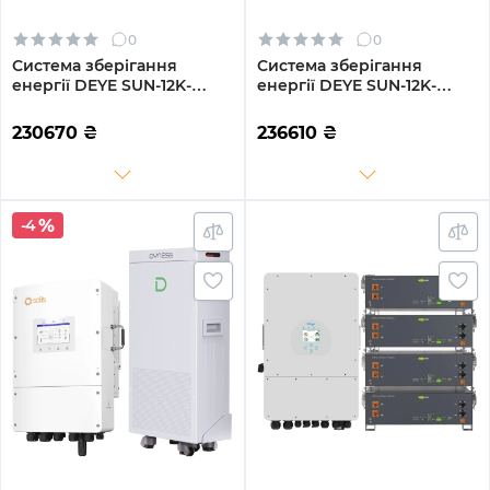
0
0
Система зберігання
Система зберігання
енергії DEYE SUN-12K-
енергії DEYE SUN-12K-
SG04LP3-EU-4GS19.2K-LFP
SG04LP3-EU-4GS20.48K-
12kW 19.2kWh 4BAT
LFP 12kW 20.48kWh 4BAT
230670
₴
236610
₴
LiFePO4 6500 циклів
LiFePO4 6500 циклів
-4