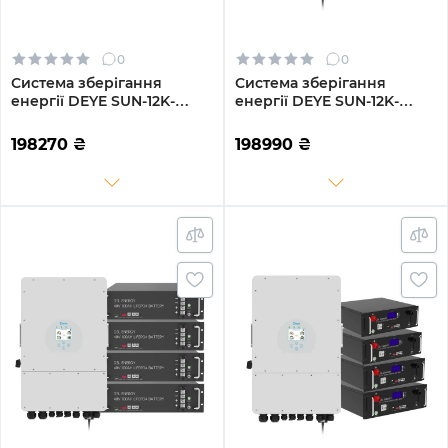
0
0
Система зберігання
Система зберігання
енергії DEYE SUN-12K-
енергії DEYE SUN-12K-
SG04LP3-EU-3GS15.36K-
SG04LP3-EU-3GS15.36K-LFP
LFP-W 12kW 15.36kWh
12kW 15.36kWh 3BAT
198270
₴
198990
₴
3BAT LiFePO4 6500 циклів
LiFePO4 6500 циклів