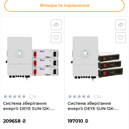
Фільтри та порівняння
0
0
Система зберігання
Система зберігання
енергії DEYE SUN-12K-
енергії DEYE SUN-12K-
SG02LP1-EU-AM3-
SG02LP1-EU-AM3-
3DE15.36K-LFP 12000W
3DY15.36K-LFP-W 12000W
209658
₴
197010
₴
15.36kh 3BAT LiFePO4 6000
15.36kh 3BAT LiFePO4 6000