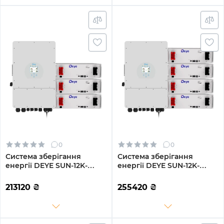
0
0
Система зберігання
Система зберігання
енергії DEYE SUN-12K-
енергії DEYE SUN-12K-
SG04LP3-EU-3DE15.36K-LFP
SG04LP3-EU-4DE20.48K-
12000W 15.36kh 3BAT
LFP 12000W 20.48kh 4BAT
213120
₴
255420
₴
LiFePO4 6000 циклів
LiFePO4 6000 циклів