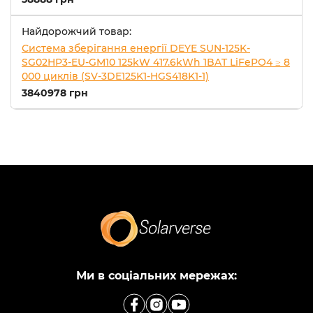
Найдорожчий товар:
Система зберігання енергії DEYE SUN-125K-
SG02HP3-EU-GM10 125kW 417.6kWh 1BAT LiFePO4 ≥ 8
000 циклів (SV-3DE125K1-HGS418K1-1)
3840978 грн
Ми в соціальних мережах: