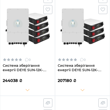
0
0
Система зберігання
Система зберігання
енергії DEYE SUN-12K-
енергії DEYE SUN-12K-
SG02LP1-EU-AM3-4DY19.2K-
SG04LP3-EU-3DY14.4K-LFP-
LFP-W 12kW 19.2kWh 4BAT
W 12kW 14.4kWh 3BAT
244038
₴
207180
₴
LiFePO4 6000 циклів
LiFePO4 6000 циклів