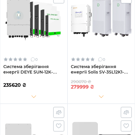
0
0
Система зберігання
Система зберігання
енергії DEYE SUN-12K-
енергії Solis SV-3SL12K1-
SG04LP3-EU-4GS20.48K-
LDY28.68K1 12kW
290070 ₴
LFP-W 12kW 20.48kWh
28.672kWh 2BAT LiFePO4
235620
₴
279999
₴
4BAT LiFePO4 6500 циклів
6000 циклів