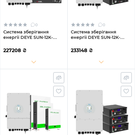
0
0
Система зберігання
Система зберігання
енергії DEYE SUN-12K-
енергії DEYE SUN-12K-
SG02LP1-EU-AM3-4GS19.2K-
SG02LP1-EU-AM3-
LFP 12kW 19.2kWh 4BAT
4GS20.48K-LFP 12kW
227208
₴
233148
₴
LiFePO4 6500 циклів
20.48kWh 4BAT LiFePO4
6500 циклів