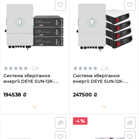
0
0
Система зберігання
Система зберігання
енергії DEYE SUN-12K-
енергії DEYE SUN-12K-
SG04LP3-EU-3GS14.4K-LFP
SG04LP3-EU-4DY19.2K-LFP-
12kW 14.4kWh 3BAT
W 12kW 19.2kWh 4BAT
194538
₴
247500
₴
LiFePO4 6500 циклів
LiFePO4 6000 циклів
-4