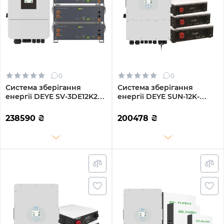
0
0
Система зберігання
Система зберігання
енергії DEYE SV-3DE12K2-
енергії DEYE SUN-12K-
LEC20K1-1 12kW 20.5kWh
SG04LP3-EU-3DY15.36K-
4BAT LiFePO4 ≥6000
LFP-W 12000W 15.36kh
238590
₴
200478
₴
циклів (SV-3DE12K2-
3BAT LiFePO4 6000 циклів
LEC20K1-1)