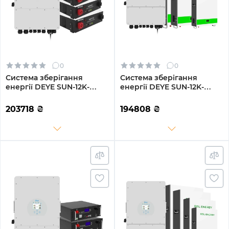
0
0
Система зберігання
Система зберігання
енергії DEYE SUN-12K-
енергії DEYE SUN-12K-
SG02LP1-EU-AM3-3DY14.4K-
SG02LP1-EU-AM3-3GS15.36K-
LFP-W 12kW 14.4kWh 3BAT
LFP-W 12kW 15.36kWh
203718
₴
194808
₴
LiFePO4 6000 циклів
3BAT LiFePO4 6500 циклів