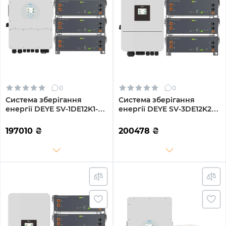
0
0
Система зберігання
Система зберігання
енергії DEYE SV-1DE12K1-
енергії DEYE SV-3DE12K2-
LEC15K1-1 12kW 15.4kWh
LEC15K1-1 12kW 15.4kWh
3BAT LiFePO4 ≥6000
3BAT LiFePO4 ≥6000
197010
₴
200478
₴
циклів (SV-1DE12K1-
циклів (SV-3DE12K2-
LEC15K1-1)
LEC15K1-1)