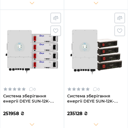
циклів
циклів
0
0
Система зберігання
Система зберігання
енергії DEYE SUN-12K-
енергії DEYE SUN-12K-
SG02LP1-EU-AM3-
SG02LP1-EU-AM3-
4DE20.48K-LFP 12000W
4DY20.48K-LFP-W 12000W
251958
₴
235128
₴
20.48kh 4BAT LiFePO4
20.48kh 4BAT LiFePO4
6000 циклів
6000 циклів