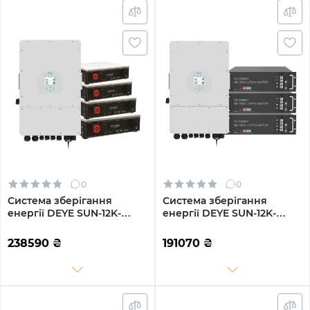
0
0
Система зберігання
Система зберігання
енергії DEYE SUN-12K-
енергії DEYE SUN-12K-
SG04LP3-EU-4DY20.48K-
SG02LP1-EU-AM3-3GS14.4K-
LFP-W 12000W 20.48kWh
LFP 12kW 14.4kWh 3BAT
238590
₴
191070
₴
4BAT LiFePO4 6000 циклів
LiFePO4 6500 циклів