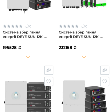
0
0
Система зберігання
Система зберігання
енергії DEYE SUN-12K-
енергії DEYE SUN-12K-
SG02LP1-EU-AM3-3GS15.36K-
SG02LP1-EU-AM3-
LFP 12kW 15.36kWh 3BAT
4GS20.48K-LFP-W 12kW
195528
₴
232158
₴
LiFePO4 6500 циклів
20.48kWh 4BAT LiFePO4
6500 циклів