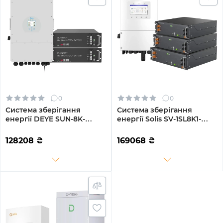
0
0
Система зберігання
Система зберігання
енергії DEYE SUN-8K-
енергії Solis SV-1SL8K1-
SG01LP1-EU-2GS9.6K-LFP
LES15.3K1 8kW 15.4kWh
8kW 9.6kWh 2BAT LiFePO4
3BAT LiFePO4 6000 циклів
128208
₴
169068
₴
6500 циклів
(SV-1SL8K1-LES15.3K1)