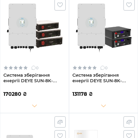
0
0
Система зберігання
Система зберігання
енергії DEYE SUN-8K-
енергії DEYE SUN-8K-
SG01LP1-EU-3DY15.36K-LFP
SG01LP1-EU-2GS10.24K-LFP
8000W 15.36kh 3BAT
8kW 10.24kWh 2BAT
170280
₴
131178
₴
LiFePO4 6000 циклів
LiFePO4 6500 циклів