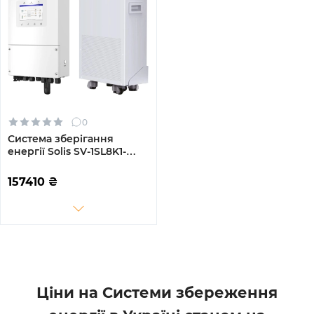
0
Система зберігання
енергії Solis SV-1SL8K1-
SV14.3K1-1 8kW 14.3kWh
1BAT LiFePO4 6000 циклів
157410
₴
(SV-1SL8K1-SV14.3K1-1)
Ціни на Системи збереження