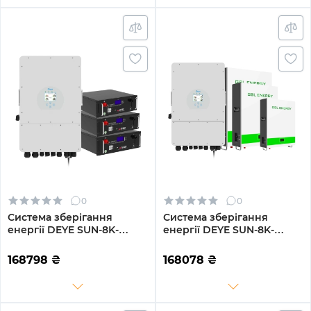
0
0
Система зберігання
Система зберігання
енергії DEYE SUN-8K-
енергії DEYE SUN-8K-
SG01LP1-EU-3GS15.36K-LFP
SG01LP1-EU-3GS15.36K-LFP-
8kW 15.36kWh 3BAT
W 8kW 15.36kWh 3BAT
168798
₴
168078
₴
LiFePO4 6500 циклів
LiFePO4 6500 циклів