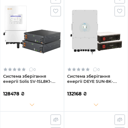
0
0
Система зберігання
Система зберігання
енергії Solis SV-1SL8K1-
енергії DEYE SUN-8K-
LES10.2K1 8kW 10.2kWh
SG01LP1-EU-2DY10.24K-LFP-
2BAT LiFePO4 6000 циклів
W 8000W 10.24kh 2BAT
128478
₴
132168
₴
(SV-1SL8K1-LES10.2K1)
LiFePO4 6000 циклів