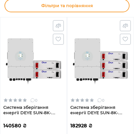
Фільтри та порівняння
0
0
Система зберігання
Система зберігання
енергії DEYE SUN-8K-
енергії DEYE SUN-8K-
SG01LP1-EU-2DE10.24K-LFP
SG01LP1-EU-3DE15.36K-LFP
8000W 10.24kh 2BAT
8000W 15.36kh 3BAT
140580
₴
182928
₴
LiFePO4 6000 циклів
LiFePO4 6000 циклів