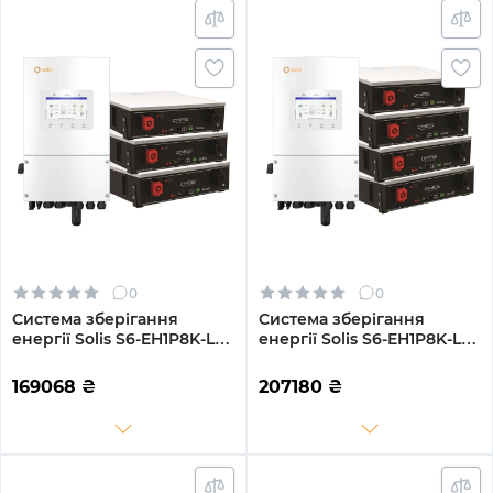
0
0
Система зберігання
Система зберігання
енергії Solis S6-EH1P8K-L-
енергії Solis S6-EH1P8K-L-
PLUS-LDY15.36K1-LFP 8kW
PLUS-LDY20.48K1-LFP 8kW
15.36kWh 3BAT LiFePO4
20.48kWh 4BAT LiFePO4
169068
₴
207180
₴
6000 циклів
6000 циклів