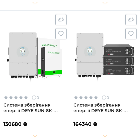
0
0
Система зберігання
Система зберігання
енергії DEYE SUN-8K-
енергії DEYE SUN-8K-
SG01LP1-EU-2GS10.24K-LFP-
SG01LP1-EU-3GS14.4K-LFP
W 8kW 10.24kWh 2BAT
8kW 14.4kWh 3BAT
130680
₴
164340
₴
LiFePO4 6500 циклів
LiFePO4 6500 циклів