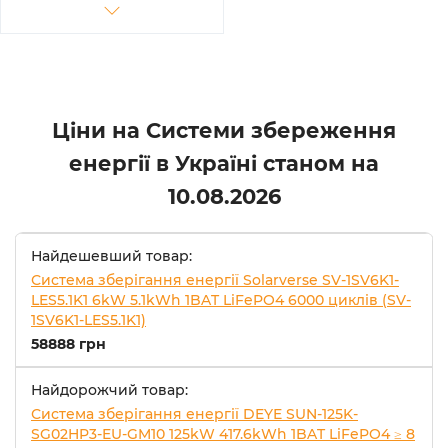
AirConditioner with air
channel (EverCore-261kWh-
PRO-C5)
Ціни на Системи збереження
енергії в Україні станом на
10.08.2026
Найдешевший товар:
Система зберігання енергії Solarverse SV-1SV6K1-
LES5.1K1 6kW 5.1kWh 1BAT LiFePO4 6000 циклів (SV-
1SV6K1-LES5.1K1)
58888 грн
Найдорожчий товар:
Система зберігання енергії DEYE SUN-125K-
SG02HP3-EU-GM10 125kW 417.6kWh 1BAT LiFePO4 ≥ 8