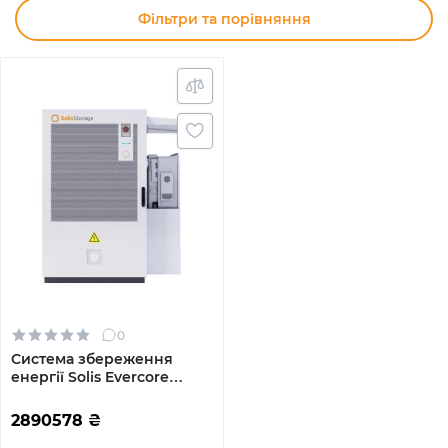
Фільтри та порівняння
0
Система збереження
енергії Solis Evercore
125kW 261kWh 832v 314AH
lifepo4 IP55 Fire
2890578
₴
Extinguisher