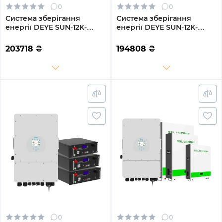
0
0
Система зберігання
Система зберігання
енергії DEYE SUN-12K-
енергії DEYE SUN-12K-
SG02LP1-EU-AM3-3DY14.4K-
SG02LP1-EU-AM3-3GS15.36K-
LFP-W 12kW 14.4kWh 3BAT
LFP-W 12kW 15.36kWh
203718
₴
194808
₴
LiFePO4 6000 циклів
3BAT LiFePO4 6500 циклів
0
0