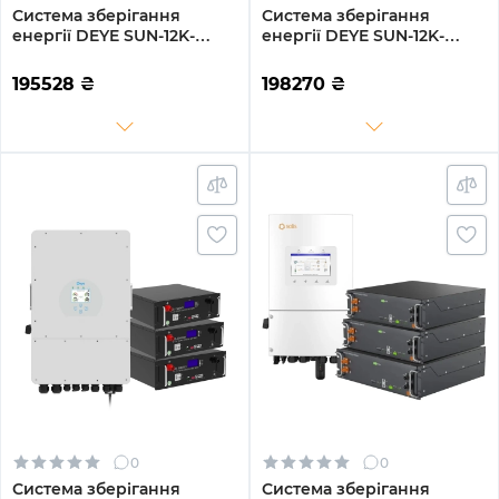
Система зберігання
Система зберігання
енергії DEYE SUN-12K-
енергії DEYE SUN-12K-
SG02LP1-EU-AM3-3GS15.36K-
SG04LP3-EU-3GS15.36K-
LFP 12kW 15.36kWh 3BAT
LFP-W 12kW 15.36kWh
195528
₴
198270
₴
LiFePO4 6500 циклів
3BAT LiFePO4 6500 циклів
0
0
Система зберігання
Система зберігання