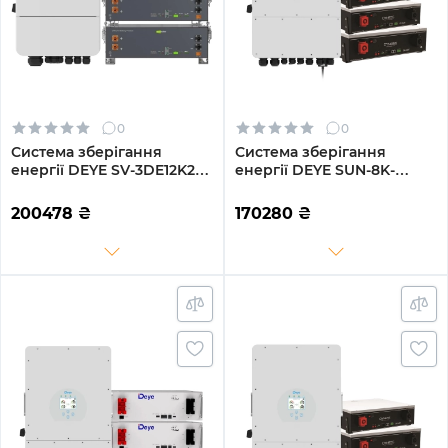
0
0
Система зберігання
Система зберігання
енергії DEYE SV-3DE12K2-
енергії DEYE SUN-8K-
LEC15K1-1 12kW 15.4kWh
SG01LP1-EU-3DY15.36K-LFP
3BAT LiFePO4 ≥6000
8000W 15.36kh 3BAT
200478
₴
170280
₴
циклів (SV-3DE12K2-
LiFePO4 6000 циклів
LEC15K1-1)