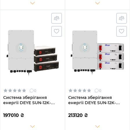
циклів
0
0
Система зберігання
Система зберігання
енергії DEYE SUN-12K-
енергії DEYE SUN-12K-
SG02LP1-EU-AM3-
SG04LP3-EU-3DE15.36K-LFP
3DY15.36K-LFP-W 12000W
12000W 15.36kh 3BAT
197010
₴
213120
₴
15.36kh 3BAT LiFePO4 6000
LiFePO4 6000 циклів
циклів