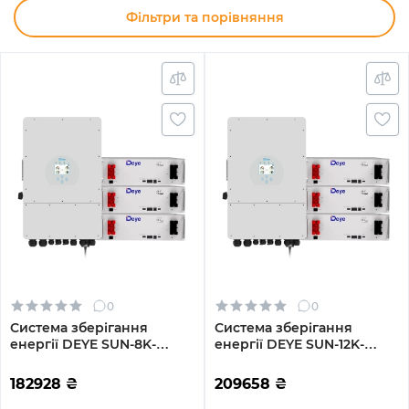
Фільтри та порівняння
0
0
Система зберігання
Система зберігання
енергії DEYE SUN-8K-
енергії DEYE SUN-12K-
SG01LP1-EU-3DE15.36K-LFP
SG02LP1-EU-AM3-
8000W 15.36kh 3BAT
3DE15.36K-LFP 12000W
182928
₴
209658
₴
LiFePO4 6000 циклів
15.36kh 3BAT LiFePO4 6000