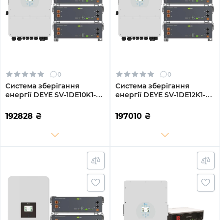
0
0
Система зберігання
Система зберігання
енергії DEYE SV-1DE10K1-
енергії DEYE SV-1DE12K1-
LEC15K1-1 10kW 15.4kWh
LEC15K1-1 12kW 15.4kWh
3BAT LiFePO4 ≥6000
3BAT LiFePO4 ≥6000
192828
₴
197010
₴
циклів (SV-1DE10K1-
циклів (SV-1DE12K1-
LEC15K1-1)
LEC15K1-1)