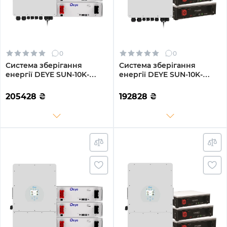
0
0
Система зберігання
Система зберігання
енергії DEYE SUN-10K-
енергії DEYE SUN-10K-
SG02LP1-EU-AM3-
SG02LP1-EU-AM3-
3DE15.36K-LFP 10000W
3DY15.36K-LFP-W 10000W
205428
₴
192828
₴
15.36kh 3BAT LiFePO4 6000
15.36kh 3BAT LiFePO4 6000
циклів
циклів