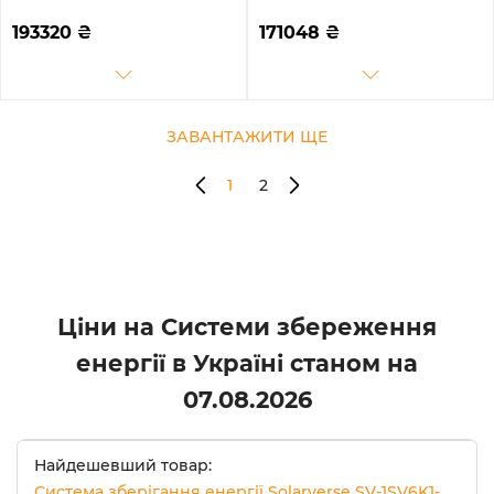
LEC15K1-1 10kW 15.4kWh
1SV5K1-LES15.3K1-1 5kW
3BAT LiFePO4 ≥6000
15.4kWh 3BAT LiFePO4
193320
₴
171048
₴
циклів (SV-3DE10K1-
6000 циклів (SVR20-
LEC15K1-1)
1SV5K1-LES15.3K1-1)
ЗАВАНТАЖИТИ ЩЕ
1
2
Ціни на Системи збереження
енергії в Україні станом на
07.08.2026
Найдешевший товар:
Система зберігання енергії Solarverse SV-1SV6K1-