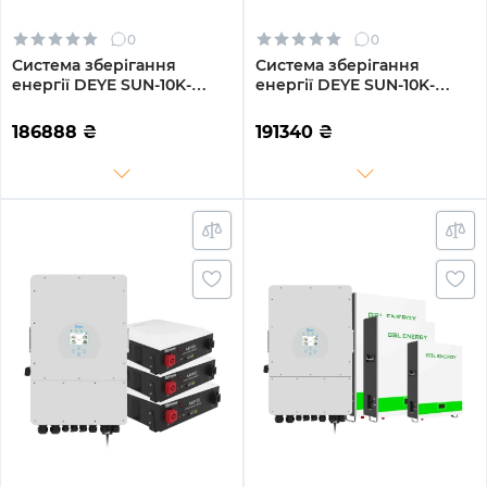
0
0
Система зберігання
Система зберігання
енергії DEYE SUN-10K-
енергії DEYE SUN-10K-
SG02LP1-EU-AM3-3GS14.4K-
SG02LP1-EU-AM3-3GS15.36K-
LFP 10kW 14.4kWh 3BAT
LFP 10kW 15.36kWh 3BAT
186888
₴
191340
₴
LiFePO4 6500 циклів
LiFePO4 6500 циклів