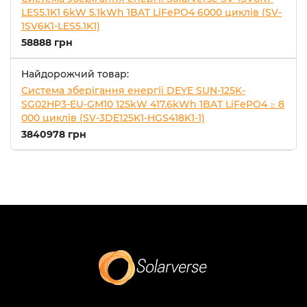
LES5.1K1 6kW 5.1kWh 1BAT LiFePO4 6000 циклів (SV-
1SV6K1-LES5.1K1)
58888 грн
Найдорожчий товар:
Система зберігання енергії DEYE SUN-125K-
SG02HP3-EU-GM10 125kW 417.6kWh 1BAT LiFePO4 ≥ 8
000 циклів (SV-3DE125K1-HGS418K1-1)
3840978 грн