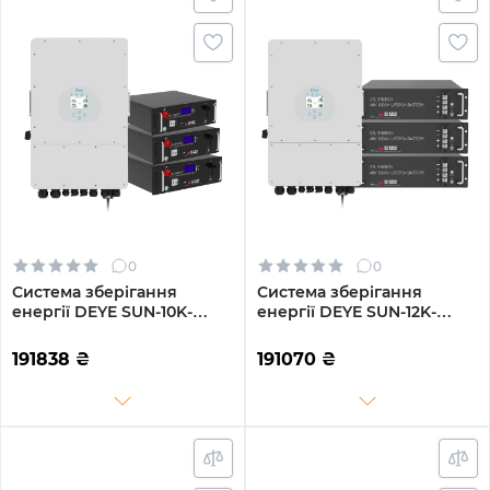
0
0
Система зберігання
Система зберігання
енергії DEYE SUN-10K-
енергії DEYE SUN-12K-
SG04LP3-EU-3GS15.36K-LFP
SG02LP1-EU-AM3-3GS14.4K-
10kW 15.36kWh 3BAT
LFP 12kW 14.4kWh 3BAT
191838
₴
191070
₴
LiFePO4 6500 циклів
LiFePO4 6500 циклів