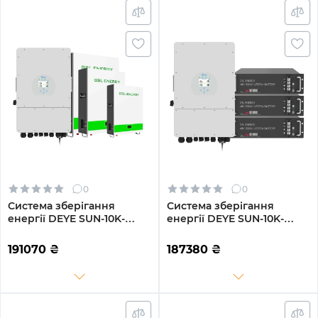
0
0
Система зберігання
Система зберігання
енергії DEYE SUN-10K-
енергії DEYE SUN-10K-
SG04LP3-EU-3GS15.36K-
SG04LP3-EU-3GS14.4K-LFP
LFP-W 10kW 15.36kWh
10kW 14.4kWh 3BAT
191070
₴
187380
₴
3BAT LiFePO4 6500 циклів
LiFePO4 6500 циклів