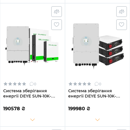
0
0
Система зберігання
Система зберігання
енергії DEYE SUN-10K-
енергії DEYE SUN-10K-
SG02LP1-EU-AM3-3GS15.36K-
SG04LP3-EU-3DY14.4K-LFP-
LFP-W 10kW 15.36kWh
W 10kW 14.4kWh 3BAT
190578
₴
199980
₴
3BAT LiFePO4 6500 циклів
LiFePO4 6000 циклів