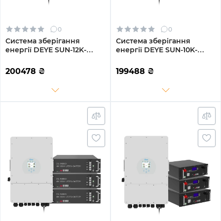
0
0
Система зберігання
Система зберігання
енергії DEYE SUN-12K-
енергії DEYE SUN-10K-
SG04LP3-EU-3DY15.36K-
SG02LP1-EU-AM3-3DY14.4K-
LFP-W 12000W 15.36kh
LFP-W 10kW 14.4kWh 3BAT
200478
₴
199488
₴
3BAT LiFePO4 6000 циклів
LiFePO4 6000 циклів