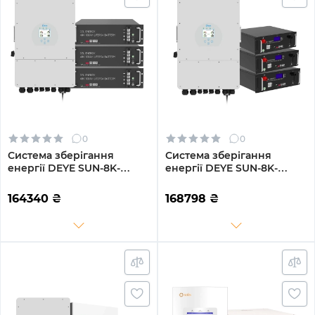
0
0
Система зберігання
Система зберігання
енергії DEYE SUN-8K-
енергії DEYE SUN-8K-
SG01LP1-EU-3GS14.4K-LFP
SG01LP1-EU-3GS15.36K-LFP
8kW 14.4kWh 3BAT
8kW 15.36kWh 3BAT
164340
₴
168798
₴
LiFePO4 6500 циклів
LiFePO4 6500 циклів