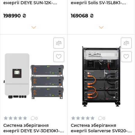
енергії DEYE SUN-12K-
енергії Solis SV-1SL8K1-
SG04LP3-EU-3GS15.36K-LFP
LES15.3K1 8kW 15.4kWh
12kW 15.36kWh 3BAT
3BAT LiFePO4 6000 циклів
198990
₴
169068
₴
LiFePO4 6500 циклів
(SV-1SL8K1-LES15.3K1)
0
0
Система зберігання
Система зберігання
енергії DEYE SV-3DE10K1-
енергії Solarverse SVR20-