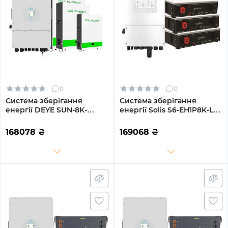
0
0
Система зберігання
Система зберігання
енергії DEYE SUN-8K-
енергії Solis S6-EH1P8K-L-
SG01LP1-EU-3GS15.36K-LFP-
PLUS-LDY15.36K1-LFP 8kW
W 8kW 15.36kWh 3BAT
15.36kWh 3BAT LiFePO4
168078
₴
169068
₴
LiFePO4 6500 циклів
6000 циклів