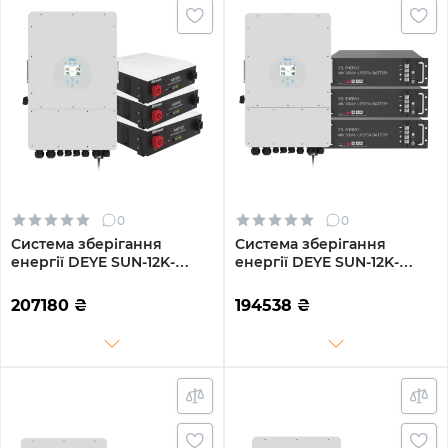
0
0
Система зберігання
Система зберігання
енергії DEYE SUN-12K-
енергії DEYE SUN-12K-
SG04LP3-EU-3DY14.4K-LFP-
SG04LP3-EU-3GS14.4K-LFP
W 12kW 14.4kWh 3BAT
12kW 14.4kWh 3BAT
207180
₴
194538
₴
LiFePO4 6000 циклів
LiFePO4 6500 циклів