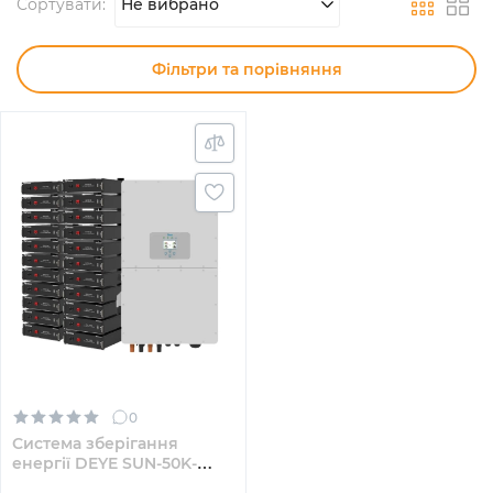
Сортувати:
Не вибрано
Фільтри та порівняння
0
Система зберігання
енергії DEYE SUN-50K-
SG01HP3-EU-BM4-2HV51100-