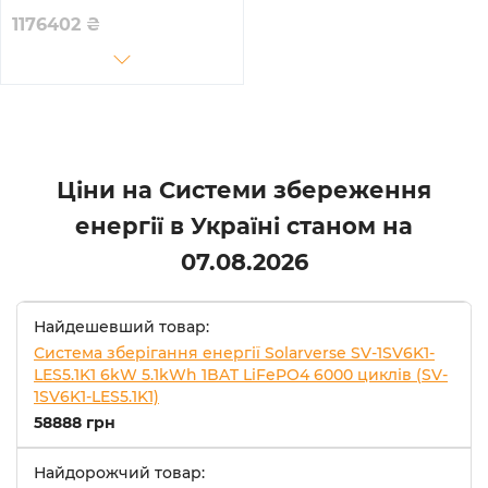
11-112.64kW-LFP 50kW
1176402
₴
112.64kWh 2BAT LiFePO4
6000 циклів
Ціни на Системи збереження
енергії в Україні станом на
07.08.2026
Найдешевший товар:
Система зберігання енергії Solarverse SV-1SV6K1-
LES5.1K1 6kW 5.1kWh 1BAT LiFePO4 6000 циклів (SV-
1SV6K1-LES5.1K1)
58888 грн
Найдорожчий товар: