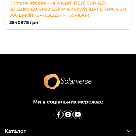
Система зберігання енергії DEYE SUN-125K-
SG02HP3-EU-GM10 125kW 417.6kWh 1BAT LiFePO4 ≥ 8
000 циклів (SV-3DE125K1-HGS418K1-1)
3840978 грн
Ми в соціальних мережах:
Каталог