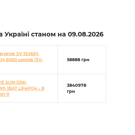
в Україні станом на
09.08.2026
arverse SV-1SV6K1-
O4 6000 циклів (SV-
58888 грн
YE SUN-125K-
3840978
h 1BAT LiFePO4 ≥ 8
грн
K1-1)