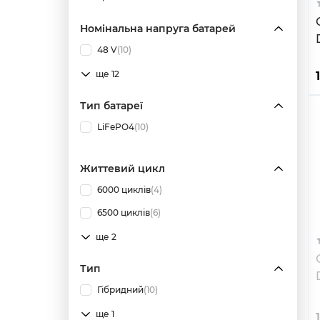
Номінальна напруга батарей
48 V
(10)
ще 12
Тип батареї
LiFePO4
(10)
Життевий цикл
6000 циклів
(4)
6500 циклів
(6)
ще 2
Тип
Гібридний
(10)
ще 1