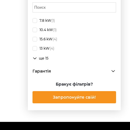
7.8 kW
(1)
10.4 kW
(1)
15.6 kW
(4)
13 kW
(4)
ще 15
Гарантія
Бракує фільтрів?
Запропонуйте свій!