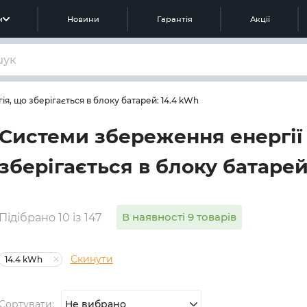
м
Новини
Гарантія
Акції
я, що зберігається в блоку батарей: 14.4 kWh
Системи збереження енергії 
зберігається в блоку батарей
В наявності 9 товарів
Підібрано 10 із 147
Скинути
14.4 kWh
Сортувати:
Не вибрано