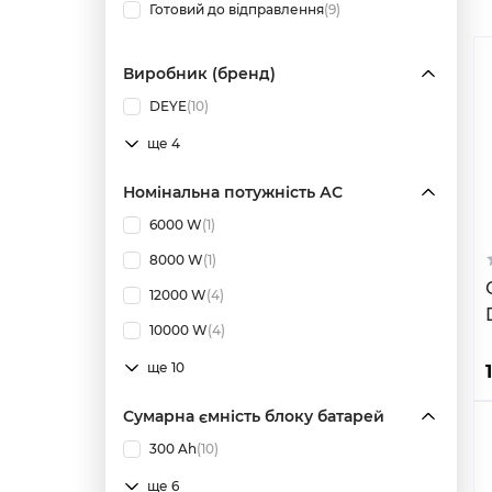
Готовий до відправлення
(9)
Виробник (бренд)
DEYE
(10)
ще 4
Номінальна потужність АС
6000 W
(1)
8000 W
(1)
12000 W
(4)
10000 W
(4)
ще 10
Сумарна ємність блоку батарей
300 Ah
(10)
ще 6