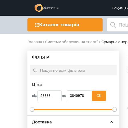
Покупця
Каталог товарів
Сумарна енергі
Головна
Системи збереження енергії
ФІЛЬТР
Ціна
від
до
OК
Доставка