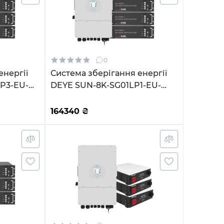
0
енергії
Система зберігання енергії
P3-EU-
DEYE SUN-8K-SG01LP1-EU-
14.4kWh
3GS14.4K-LFP 8kW 14.4kWh
иклів
3BAT LiFePO4 6500 циклів
164340
₴