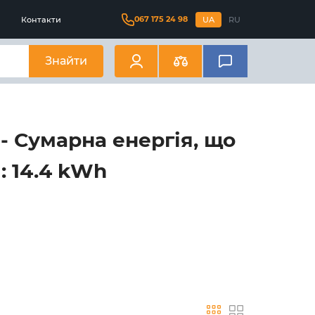
067 175 24 98
Контакти
UA
RU
Знайти
- Сумарна енергія, що
: 14.4 kWh