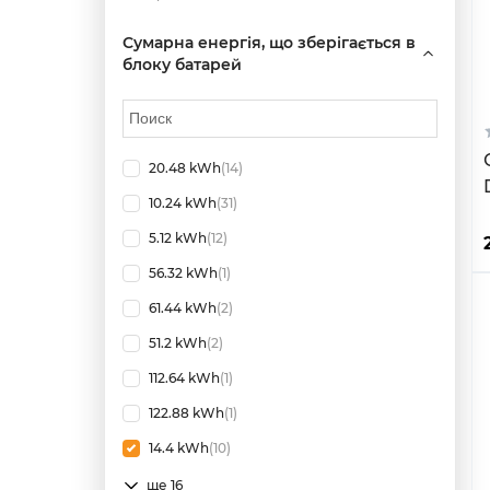
Сумарна енергія, що зберігається в
блоку батарей
20.48 kWh
(14)
10.24 kWh
(31)
5.12 kWh
(12)
56.32 kWh
(1)
61.44 kWh
(2)
51.2 kWh
(2)
112.64 kWh
(1)
122.88 kWh
(1)
14.4 kWh
(10)
ще 16