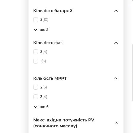
Кількість батарей
3
(10)
ще 5
Кількість фаз
3
(4)
1
(6)
Кількість MPPT
2
(6)
3
(4)
ще 6
Макс. вхідна потужність PV
(сонячного масиву)