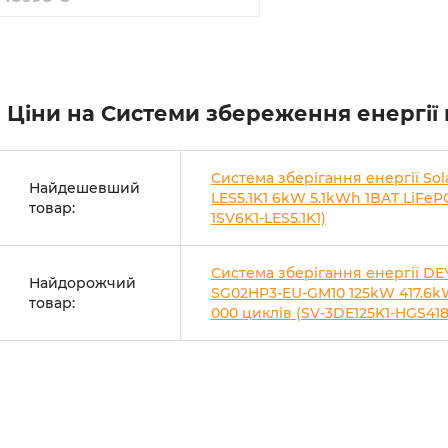
Ціни на Системи збереження енергії 
Система зберігання енергії Sol
Найдешевший
LES5.1K1 6kW 5.1kWh 1BAT LiFeP
товар:
1SV6K1-LES5.1K1)
Система зберігання енергії DE
Найдорожчий
SG02HP3-EU-GM10 125kW 417.6kW
товар:
000 циклів (SV-3DE125K1-HGS418