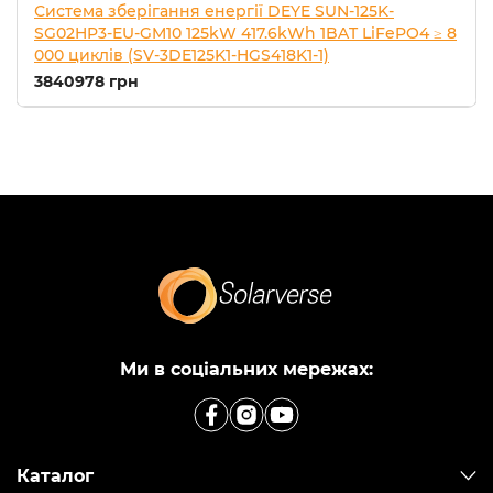
Система зберігання енергії DEYE SUN-125K-
SG02HP3-EU-GM10 125kW 417.6kWh 1BAT LiFePO4 ≥ 8
000 циклів (SV-3DE125K1-HGS418K1-1)
3840978 грн
Ми в соціальних мережах:
Каталог