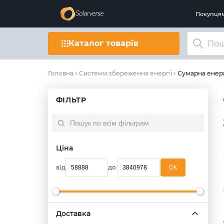
Покупця
Каталог товарів
Сумарна енерг
Головна
Системи збереження енергії
ФІЛЬТР
Ціна
від
до
OК
Доставка