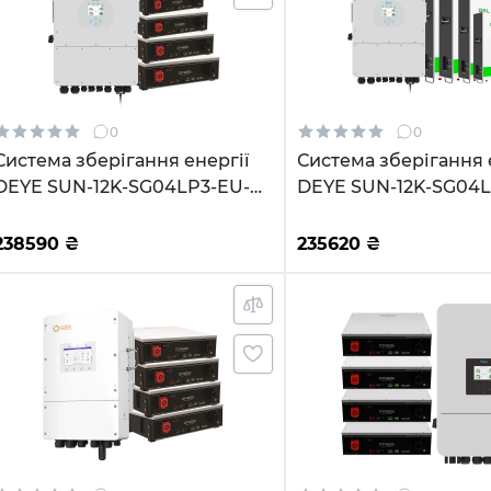
0
0
Система зберігання енергії
Система зберігання 
DEYE SUN-12K-SG04LP3-EU-
DEYE SUN-12K-SG04L
4DY20.48K-LFP-W 12000W
4GS20.48K-LFP-W 1
20.48kWh 4BAT LiFePO4 6000
20.48kWh 4BAT LiFe
238590
₴
235620
₴
циклів
циклів