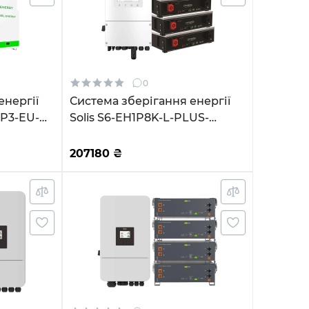
0
енергії
Система зберігання енергії
P3-EU-
Solis S6-EH1P8K-L-PLUS-
2kW
LDY20.48K1-LFP 8kW
PO4 6500
20.48kWh 4BAT LiFePO4 6000
207180
₴
циклів