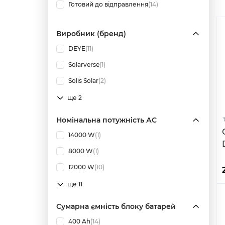
Готовий до відправлення
(14)
Виробник (бренд)
DEYE
(11)
Solarverse
(1)
Solis Solar
(2)
ще 2
Номінальна потужність АС
14000 W
(1)
8000 W
(1)
12000 W
(10)
ще 11
Сумарна ємність блоку батарей
400 Ah
(14)