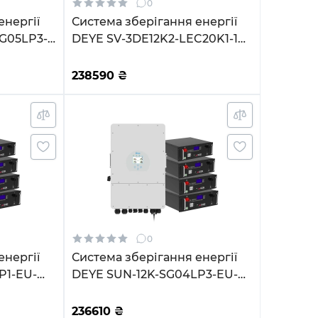
0
енергії
Система зберігання енергії
SG05LP3-
DEYE SV-3DE12K2-LEC20K1-1
W 14kW
12kW 20.5kWh 4BAT LiFePO4
PO4 6000
≥6000 циклів (SV-3DE12K2-
238590
₴
LEC20K1-1)
0
енергії
Система зберігання енергії
P1-EU-
DEYE SUN-12K-SG04LP3-EU-
12kW
4GS20.48K-LFP 12kW
PO4 6500
20.48kWh 4BAT LiFePO4 6500
236610
₴