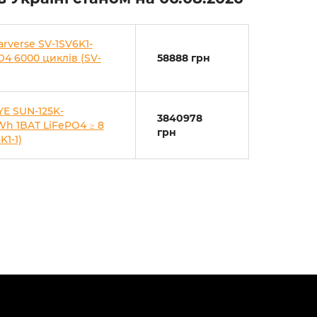
arverse SV-1SV6K1-
O4 6000 циклів (SV-
58888 грн
YE SUN-125K-
3840978
h 1BAT LiFePO4 ≥ 8
грн
K1-1)