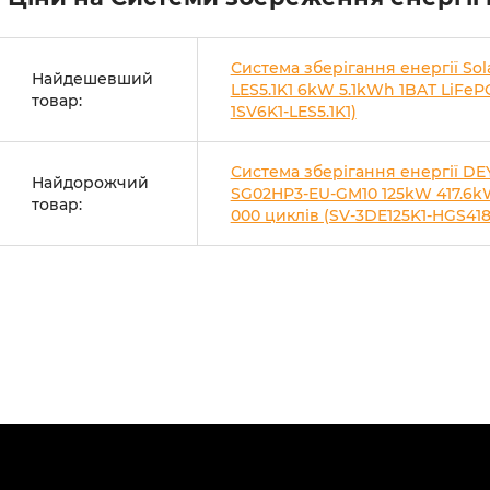
Система зберігання енергії Sol
Найдешевший
LES5.1K1 6kW 5.1kWh 1BAT LiFeP
товар:
1SV6K1-LES5.1K1)
Система зберігання енергії DE
Найдорожчий
SG02HP3-EU-GM10 125kW 417.6kW
товар:
000 циклів (SV-3DE125K1-HGS418