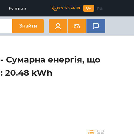
067 175 24 98
Контакти
UA
RU
Знайти
- Сумарна енергія, що
: 20.48 kWh