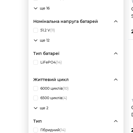
ще 16
Номінальна напруга батарей
51.2 V
(11)
ще 12
Тип батареї
LiFePO4
(14)
Життевий цикл
6000 циклів
(10)
6500 циклів
(4)
ще 2
Тип
Гібридний
(14)