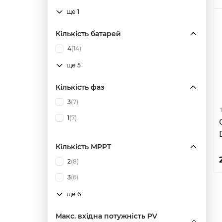
ще 1
Кількість батарей
4
(14)
ще 5
Кількість фаз
3
(7)
1
(7)
Кількість MPPT
2
(8)
3
(6)
ще 6
Макс. вхідна потужність PV