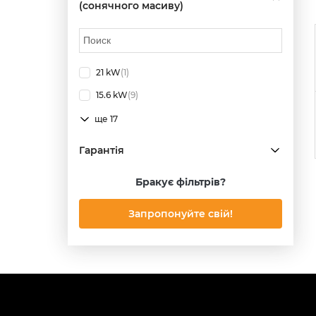
(сонячного масиву)
21 kW
(1)
15.6 kW
(9)
ще 17
Гарантія
Бракує фільтрів?
Запропонуйте свій!