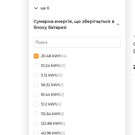
ще 6
Сумарна енергія, що зберігається в
блоку батарей
20.48 kWh
(14)
10.24 kWh
(31)
5.12 kWh
(12)
56.32 kWh
(1)
61.44 kWh
(2)
51.2 kWh
(2)
112.64 kWh
(1)
122.88 kWh
(1)
40.96 kWh
(2)