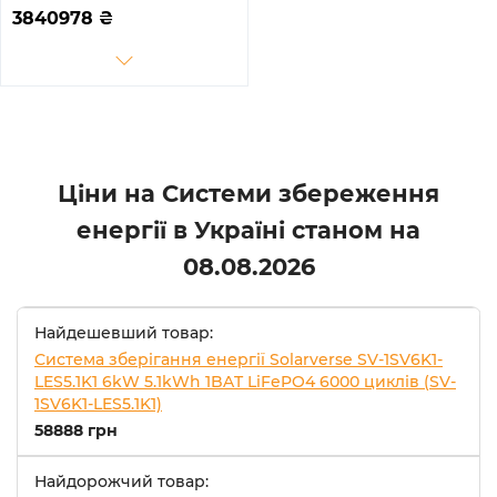
417.6kWh 1BAT LiFePO4 ≥ 8
3840978
₴
000 циклів (SV-3DE125K1-
HGS418K1-1)
Ціни на Системи збереження
енергії в Україні станом на
08.08.2026
Найдешевший товар:
Система зберігання енергії Solarverse SV-1SV6K1-
LES5.1K1 6kW 5.1kWh 1BAT LiFePO4 6000 циклів (SV-
1SV6K1-LES5.1K1)
58888 грн
Найдорожчий товар: