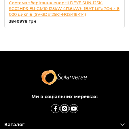
Система зберігання енергії DEYE SUN-125K-
SG02HP3-EU-GM10 125kW 417.6kWh 1BAT LiFePO4 ≥ 8
000 циклів (SV-3DE125K1-HGS418K1-1)
3840978 грн
Ми в соціальних мережах:
Каталог