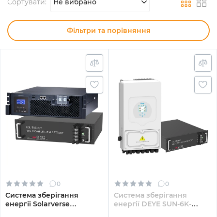
Сортувати:
Не вибрано
Фільтри та порівняння
0
0
Система зберігання
Система зберігання
енергії Solarverse
енергії DEYE SUN-6K-
SV5048UPSR-1GS4.8K-LFP 5
SG03LP1-EU-1GS4.8K-LFP