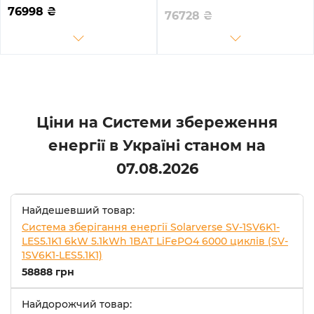
4.8kWh 1BAT LiFePO4 6500
6kW 4.8kWh 1BAT LiFePO4
76998
₴
76728
₴
циклів
6500 циклів
Ціни на Системи збереження
енергії в Україні станом на
07.08.2026
Найдешевший товар:
Система зберігання енергії Solarverse SV-1SV6K1-
LES5.1K1 6kW 5.1kWh 1BAT LiFePO4 6000 циклів (SV-
1SV6K1-LES5.1K1)
58888 грн
Найдорожчий товар: