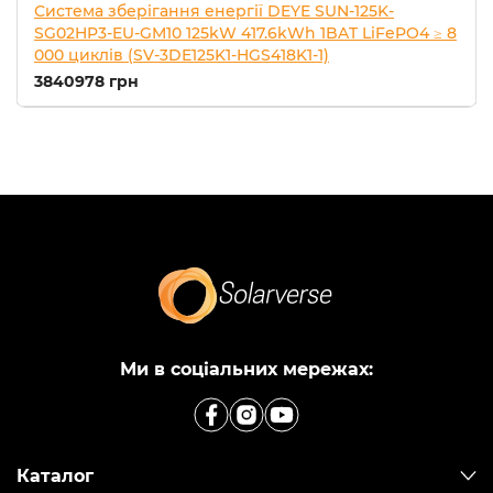
Система зберігання енергії DEYE SUN-125K-
SG02HP3-EU-GM10 125kW 417.6kWh 1BAT LiFePO4 ≥ 8
000 циклів (SV-3DE125K1-HGS418K1-1)
3840978 грн
Ми в соціальних мережах:
Каталог