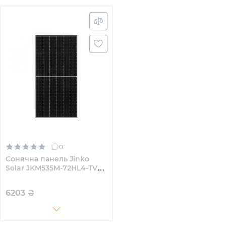
0
Сонячна панель Jinko
Solar JKM535M-72HL4-TV
535W
6203
₴