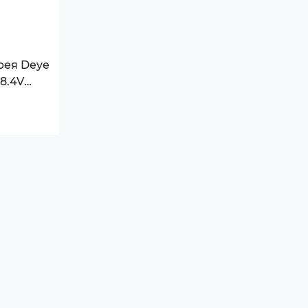
 - +50°C
тик
рея Deye
8.4V
ення на стіну
BMS
 заряду батареї
уляторна батарея
237x550
.