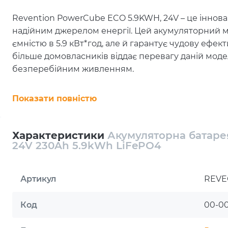
Revention PowerCube ECO 5.9KWH, 24V – це іннов
надійним джерелом енергії. Цей акумуляторний м
ємністю в 5.9 кВт*год, але й гарантує чудову ефек
більше домовласників віддає перевагу даній моде
безперебійним живленням.
Конструкція Revention PowerCube ECO передбачає
Показати повністю
настінного монтажу, що робить його ідеальним ви
акумулятор має високий рівень надійності, що пі
Характеристики
Акумуляторна батар
Купити Revention PowerCube EC
24V 230Ah 5.9kWh LiFePO4
модуль для тих, хто шукає якіс
галузі зберігання енергії
Артикул
REVE
Сумісність з більшістю гібридних та автономних 
різних систем електропостачання. Цей модуль є р
Код
00-0
забезпечити оптимальну продуктивність та надійні