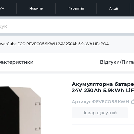
м
Новини
Гарантія
Акції
PowerCube ECO REVECO5.9KWH 24V 230Ah 5.9kWh LiFePO4
рактеристики
Відгуки/Пит
Акумуляторна батар
24V 230Ah 5.9kWh Li
Артикул:
REVECO5.9KWH
Товар відсутній