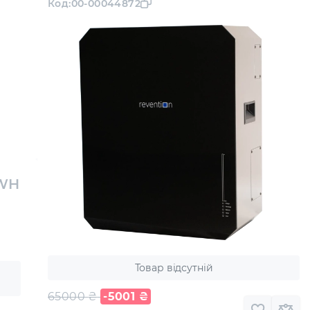
Код:
00-00044872
KWH
Товар відсутній
65000
₴
-5001
₴