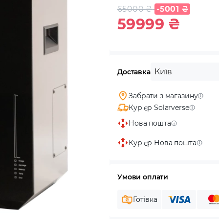
65000
₴
-5001
₴
59999
₴
Київ
Доставка
Забрати з магазину
Кур'єр Solarverse
Нова пошта
Кур'єр Нова пошта
Умови оплати
Готівка