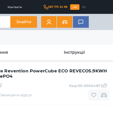
067 175 24 98
Контакти
UA
RU
Знайти
ання
Інструкції
ея Revention PowerCube ECO REVECO5.9KWH
FePO4
Код:
00-00044872
Залишити відгук