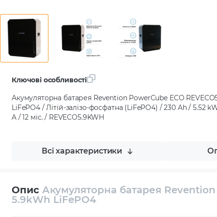
Ключові особливості
Акумуляторна батарея Revention PowerCube ECO REVECO
LiFePO4 / Літій-залізо-фосфатна (LiFePO4) / 230 Ah / 5.52 kW⋅
A / 12 міс. / REVECO5.9KWH
Всі характеристики
Оп
Опис
Акумуляторна батарея Reventio
5.9kWh LiFePO4