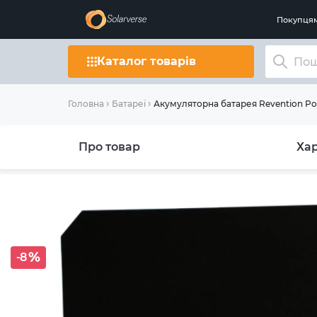
Покупця
Каталог товарів
Акумуляторна батарея Revention 
Головна
Батареї
Про товар
Ха
-8