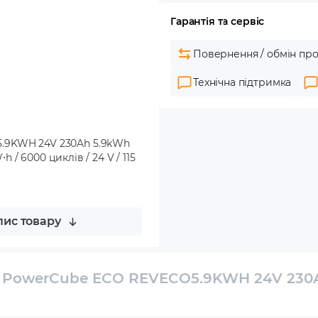
Гарантія та сервіс
Повернення / обмін про
Технічна підтримка
5.9KWH 24V 230Ah 5.9kWh
h / 6000 циклів / 24 V / 115
ис товару
n PowerCube ECO REVECO5.9KWH 24V 230