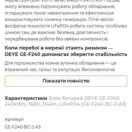
інфраструктури. Його запас енергії 241,15 кВт⋅год дає
змогу впевнено підтримувати роботу обладнання,
згладжувати пікові навантаження та ефективніше
використовувати сонячну генерацію. Літій-залізо-
фосфатна технологія LiFePO4 робить систему особливо
цінною там, де важливі безпека, довговічність і
передбачувана робота без зайвих компромісів.
Коли перебої в мережі стають ризиком —
DEYE GE-F240 допомагає зберегти стабільність
Для підприємства кожна зупинка обладнання — це
втрачений час, гроші та репутація. Високовольтна
батарея Deye з номінальною напругою 768 V і робочим
Показати повністю
діапазоном 600-876 V допомагає побудувати стійку
систему енергопостачання, яка не залежить від примх
зовнішньої мережі. Рекомендований струм розряду 157
Характеристики
Блок батарей DEYE GE-F240
A і максимальний струм до 180 A дають батареї змогу
240kWh, 768V, 314Ah, LiFePO4 (GE-F240-BC-2-A3)
впевнено віддавати енергію тоді, коли навантаження
потребує рішучості. У результаті користувач отримує
Артикул
не просто акумуляторну шафу, а інструмент
GE-F240-BC-2-A3
енергетичної незалежності, який працює як надійний