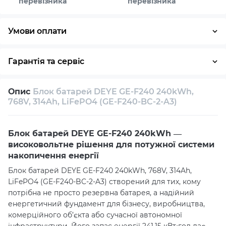
перевізника
перевізника
Умови оплати
Готівка
Гарантія та сервіс
Повернення / обмін протягом 14 днів
Опис
Блок батарей DEYE GE-F240 240kWh,
Власний сервісний центр
Технічна підтримка
768V, 314Ah, LiFePO4 (GE-F240-BC-2-A3)
Консультація
Блок батарей DEYE GE-F240 240kWh —
високовольтне рішення для потужної системи
накопичення енергії
Блок батарей DEYE GE-F240 240kWh, 768V, 314Ah,
LiFePO4 (GE-F240-BC-2-A3) створений для тих, кому
потрібна не просто резервна батарея, а надійний
енергетичний фундамент для бізнесу, виробництва,
комерційного об’єкта або сучасної автономної