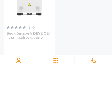
Максимальна потужність батареї
138.24 kW
Зарядний струм (макс.)
0
180 A
Блок батарей DEYE GE-
F240 240kWh, 768V,
314Ah, LiFePO4 (GE-
Рекомендований струм розряду
F240-BC-2-A3)
157 A
Струм відключення (макс.)
180 A
Тип клем
Proprietary
Режим охолодження
Ми в соціальних мережах: