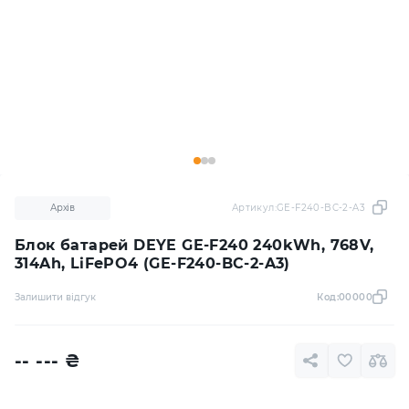
Архів
Артикул:
GE-F240-BC-2-A3
Блок батарей DEYE GE-F240 240kWh, 768V,
314Ah, LiFePO4 (GE-F240-BC-2-A3)
Залишити відгук
Код:
00000
-- ---
₴