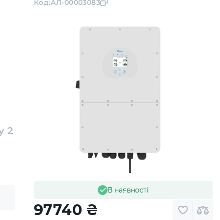
Код:
АЛ-00003083
y 2
В наявності
97740
₴