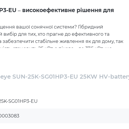
P3-EU – високоефективне рішення для
щення вашої сонячної системи? Гібридний
 вибір для тих, хто прагне до ефективного та
 забезпечити стабільне живлення як для дому, так
сть становить 25 кВт, а пікова – до 37,5 кВт, що
авантаженнями.
рантує максимальне використання енергії від
о 850 В, що робить його сумісним із більшістю
Deye SUN-25K-SG01HP3-EU 25KW HV-batter
конфігурацій сонячних установок.
5, що робить його стійким до погодних умов та
25K-SG01HP3-EU
довготривалої експлуатації на відкритому повітрі
кстремальних температурних умовах – від -40°C до
0003083
ь-яких кліматичних зон України.