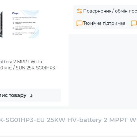
Повернення / обмін про
Технічна підтримка
ttery 2 MPPT Wi-Fi
20 міс. / SUN-25K-SG01HP3-
ис товару
K-SG01HP3-EU 25KW HV-battery 2 MPPT W