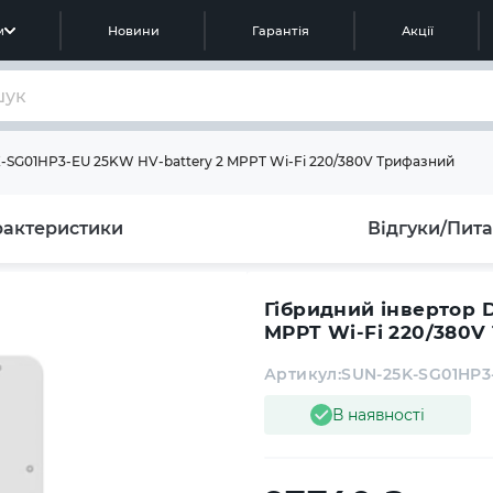
м
Новини
Гарантія
Акції
K-SG01HP3-EU 25KW HV-battery 2 MPPT Wi-Fi 220/380V Трифазний
рактеристики
Відгуки/Пит
Гібридний інвертор Deye 
MPPT Wi-Fi 220/380V
Артикул:
SUN-25K-SG01HP3
В наявності