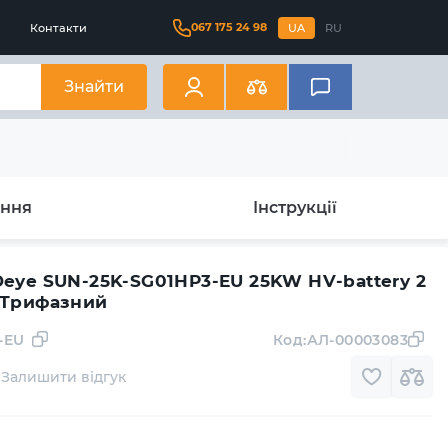
067 175 24 98
Контакти
UA
RU
Знайти
ання
Інструкції
SUN-25K-SG01HP3-EU 25KW HV-battery 2
 Трифазний
-EU
Код:
АЛ-00003083
Залишити відгук