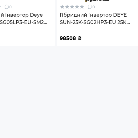
0
0
й інвертор Deye
Гібридний інвертор DEYE
-SG05LP3-EU-SM2
SUN-25K-SG02HP3-EU 25KW
 2 MPPT Wi-Fi
HV-battery 3 MPPT Wi-Fi
V Трифазний
220/380V Трифазний
98508
₴
а