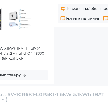
Повернення / обмін про
Технічна підтримка
kW 5.1kWh 1BAT LiFePO4
h / 51.2 V / LiFePO4 / 6000
-1GR6K1-LGR5K1-1
ис товару
att SV-1GR6K1-LGR5K1-1 6kW 5.1kWh 1BAT
-1)