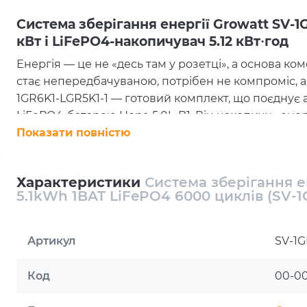
Система зберігання енергії Growatt SV-1
кВт і LiFePO4-накопичувач 5.12 кВт·год
Енергія — це не «десь там у розетці», а основа ко
стає непередбачуваною, потрібен не компроміс, а 
1GR6K1-LGR5K1-1 — готовий комплект, що поєднує
LiFePO4-батарею Hope 5.0L-B1. Він накопичує енергі
впевнено, щоб дім, офіс або невелике виробницт
Показати повністю
пауз, нервів і «сюрпризів» від електромережі.
Коли напруга «стрибає»: чиста синусої
Характеристики
Система зберігання е
техніки
5.1kWh 1BAT LiFePO4 6000 циклів (SV-1
Побутова й особливо чутлива електроніка не любит
перемикання здатні спричиняти помилки, перезап
Артикул
SV-1G
роль відіграє чиста синусоїда — вихідний сигна
стандарту. Автономний однофазний інвертор ном
Код
00-0
щоденні навантаження та забезпечує прогнозовану
комп’ютерів і обладнання зв’язку. У результаті ви 