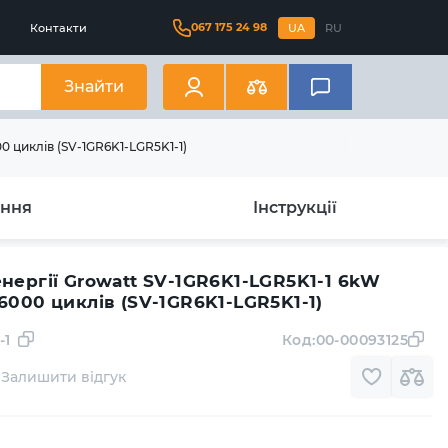
067 175 24 98
Контакти
UA
RU
Знайти
0 циклів (SV-1GR6K1-LGR5K1-1)
ання
Інструкції
нергії Growatt SV-1GR6K1-LGR5K1-1 6kW
6000 циклів (SV-1GR6K1-LGR5K1-1)
-1
Код:
00-00093125
Залишити відгук