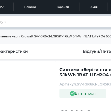
м
Новини
Гарантія
Акції
ання енергії Growatt SV-1GR6K1-LGR5K1-1 6kW 5.1kWh 1BAT LiFePO4 600
рактеристики
Відгуки/Пит
Система зберігання е
5.1kWh 1BAT LiFePO4 
Артикул:
SV-1GR6K1-LGR5K1
В наявності