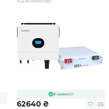
Код:
00-00093125
В наявності
62640
₴