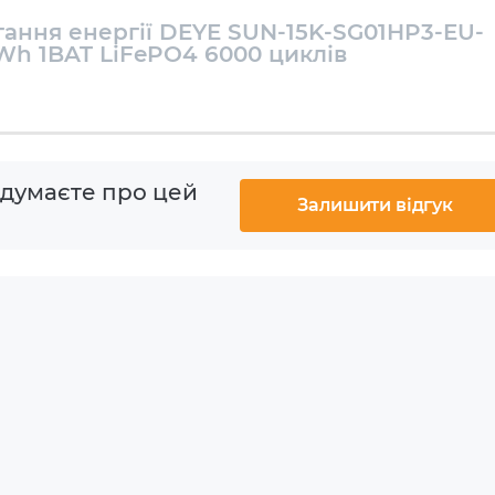
гання енергії DEYE SUN-15K-SG01HP3-EU-
 kWh
h 1BAT LiFePO4 6000 циклів
G6-30.72kW
 думаєте про цей
Залишити відгук
PO4
V
циклів