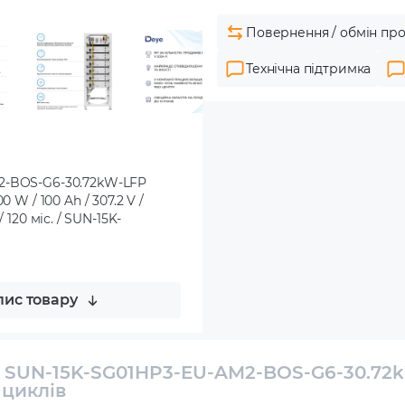
Повернення / обмін про
Технічна підтримка
M2-BOS-G6-30.72kW-LFP
 W / 100 Ah / 307.2 V /
/ 120 міс. / SUN-15K-
ис товару
E SUN-15K-SG01HP3-EU-AM2-BOS-G6-30.72
 циклів