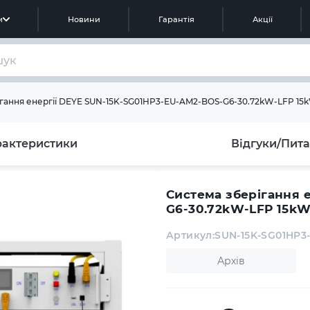
м
Новини
Гарантія
Акції
гання енергії DEYE SUN-15K-SG01HP3-EU-AM2-BOS-G6-30.72kW-LFP 15k
рактеристики
Відгуки/Пит
Система зберігання 
G6-30.72kW-LFP 15kW
Артикул:
SUN-15K-SG01HP3
Архів