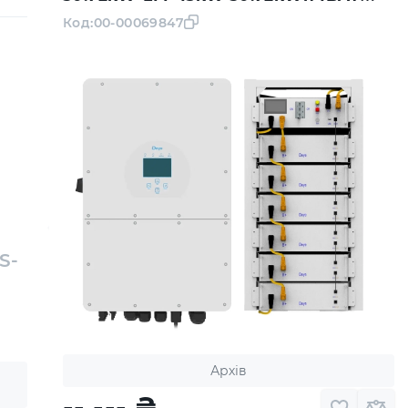
LiFePO4 6000 циклів
Код:
00-00069847
S-
Архів
-- ---
₴