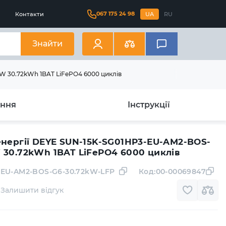
067 175 24 98
Контакти
UA
RU
Знайти
W 30.72kWh 1BAT LiFePO4 6000 циклів
ання
Інструкції
енергії DEYE SUN-15K-SG01HP3-EU-AM2-BOS-
 30.72kWh 1BAT LiFePO4 6000 циклів
-EU-AM2-BOS-G6-30.72kW-LFP
Код:
00-00069847
Залишити відгук