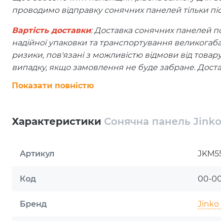
проводимо відправку сонячних панелей тільки п
Вартість доставки
: Доставка сонячних панелей по
надійної упаковки та транспортування великогаб
ризики, пов'язані з можливістю відмови від товар
випадку, якщо замовлення не буде забране. Доста
Показати повністю
Страхування
: Кожна посилка застрахована на 100
пошкоджена під час транспортування, ми гарант
Нова Пошта. Обов'язково перевіряти товар на цілі
Характеристики
Сонячна панель Jink
Сонячна панель Jinko Solar JKM550M-72HL4 550W є
Артикул
JKM5
альтернативної енергетики. Виготовлена світовим 
передові розробки, високу надійність і довговічн
Код
00-0
монокристалічних фотоелементів, що є гарантом ви
Бренд
Jinko 
Панель розділена на верхню та нижню частини, к