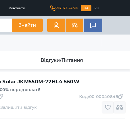
067 175 24 98
Контакти
UA
RU
Знайти
Відгуки/Питання
o Solar JKM550M-72HL4 550W
100% передоплаті!
Код:
00-00040849
Залишити відгук