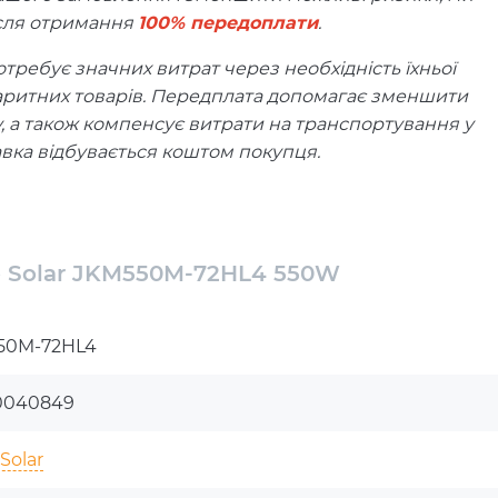
ісля отримання
100% передоплати
.
требує значних витрат через необхідність їхньої
аритних товарів. Передплата допомагає зменшити
у, а також компенсує витрати на транспортування у
вка відбувається коштом покупця.
%, що нівелює фінансові ризики. Якщо панель буде
уємо компенсацію через транспортну компанію
сність при отриманні.
o Solar JKM550M-72HL4 550W
 апогею інноваційних технологій у галузі
50M-72HL4
лідером у цій галузі, дана модель поєднує
ість. Важливо, що пристрій побудований на основі
0040849
сокої ефективності та стабільності роботи.
Solar
ожна з яких обладнана 72-ма половинними