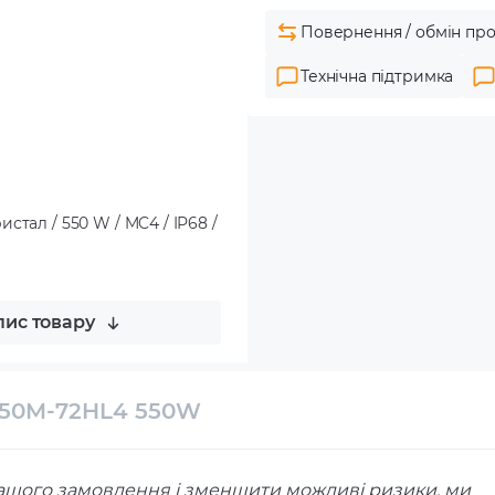
Повернення / обмін про
Технічна підтримка
тал / 550 W / MC4 / IP68 /
ис товару
M550M-72HL4 550W
ашого замовлення і зменшити можливі ризики, ми