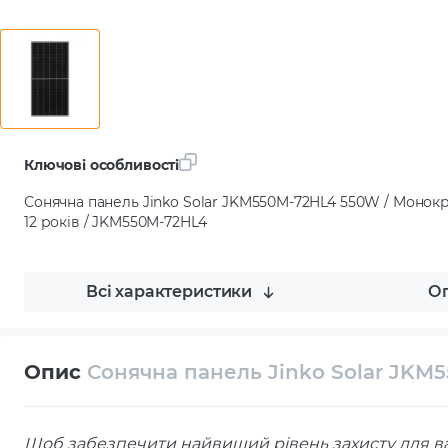
Ключові особливості
Сонячна панель Jinko Solar JKM550M-72HL4 550W / Монокрис
12 років / JKM550M-72HL4
Всі характеристики
Оп
Опис
Сонячна панель Jinko Solar JK
Щоб забезпечити найвищий рівень захисту для в