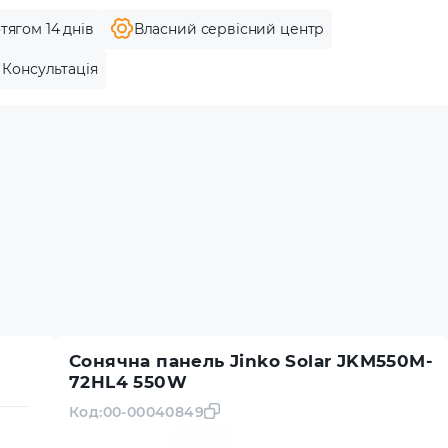
тягом 14 днів
Власний сервісний центр
Консультація
Сонячна панель Jinko Solar JKM550M-
72HL4 550W
Код:
00-00040849