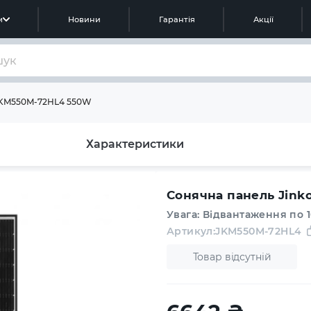
м
Новини
Гарантія
Акції
 JKM550M-72HL4 550W
Характеристики
Сонячна панель Jink
Увага: Відвантаження по 
Артикул:
JKM550M-72HL4
Товар відсутній