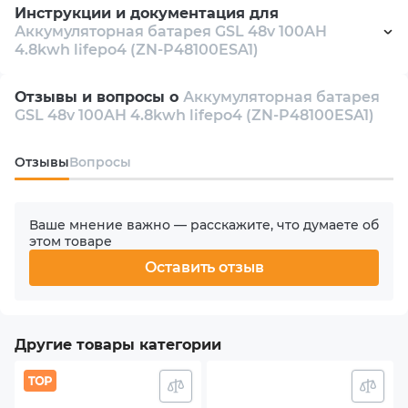
Инструкции и документация для
Аккумуляторная батарея GSL 48v 100AH
Емкость батареи
4.8kwh lifepo4 (ZN-P48100ESA1)
100 Ah
DataSheet
pdf 555 Kb
Отзывы и вопросы о
Аккумуляторная батарея
Энергия батареи
GSL 48v 100AH 4.8kwh lifepo4 (ZN-P48100ESA1)
Manual
pdf 1463 Kb
4.8 kW⋅h
Oтзывы
Вопросы
Цикл жизни
6500 циклов
Ваше мнение важно — расскажите, что думаете об
этом товаре
Диапазон рабочего напряжения
Оставить отзыв
42 V - 54 V
Номинальное напряжение
Другие товары категории
48 V
Напряжение отсечки разряда