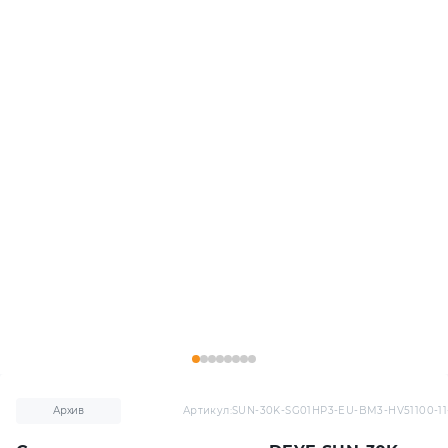
Архив
Артикул:
SUN-30K-SG01HP3-EU-BM3-HV51100-11